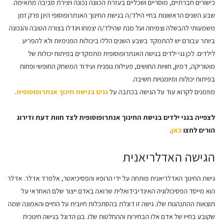
כישורים חברתיים, מוסריים ושכליים בעזרת הכוונה נכונה ויצירת סביבה מתאימה.
שבע השנים הראשונות בחיי הילד/ה בגישת החינוך האנתרופוסופי הינן פרק זמן
משמעותי להבשלה וצמיחה ועל מנת שהילד/ה יצמחו ויגדלו בצורה הטובה והנכונה
ביותר עבורם יש להתמקד בשבע השנים הללו ביכולות הפנימיות ולא להפריע
לילדים. לכן גני ילדים בגישה האנתרופוסופית מתמקדים בפיתוח יכולות של
מוטוריקה, דמיון, חוויות החושים, פעילות גופנית ועידוד המשחק החופשי ופחות
בפיתוח יכולות ומיומנויות חשיבה.
מוזמנים לקרוא עוד על הגישה בכתבה על
גנים בגישת חינוך אנתרופוסופית
.
לצפייה בגני ילדים בגישת החינוך אנתרופוסופית לצד חוות דעת ודירוג
הורים לחצו
כאן
.
הגישה האדלריאנית
גישת החינוך האדלריאנית פותחה על ידי הרופא והפסיכיאטר, אלפרד אדלר. אדלר
הוא מייסד הפסיכולוגיה האינדיבידואלית שרואה באדם ייצור שלם האחראי על
תוצאות ההתנהגות שלו. גישה זו דוגלת בהסתכלות חיובית על החיים והאמונה שמה
שקובע בחייו של אדם אלו הבחירות וההחלטות שלו. בגן הדוגל בגישה חינוכית