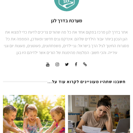
מערכת בדרך לגן
אתר בדרך לגן מרכז במקום אחד את כל מה שהורים צריכים לדעת כדי למצוא את
הגן הנכון ביותר עבור הילדים שלהם. אינדקס גנים חדשני ומעודכן, הממפה את כל
מסגרות החינוך לגיל הרך בישראל: גני ילדים, משפחתונים, פעוטונים, מעונות יום וגני
עירייה. והכי חשוב- המלצות מהימנות של הורים אשר ילדיהם היו בגן.
חשבנו שתהיו מעוניינים לקרוא עוד על...