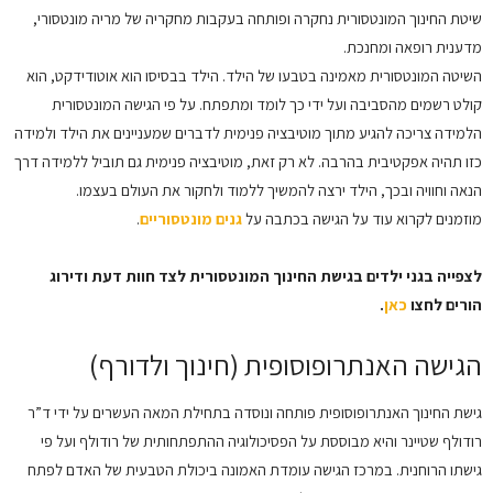
שיטת החינוך המונטסורית נחקרה ופותחה בעקבות מחקריה של מריה מונטסורי,
מדענית רופאה ומחנכת.
השיטה המונטסורית מאמינה בטבעו של הילד. הילד בבסיסו הוא אוטודידקט, הוא
קולט רשמים מהסביבה ועל ידי כך לומד ומתפתח. על פי הגישה המונטסורית
הלמידה צריכה להגיע מתוך מוטיבציה פנימית לדברים שמעניינים את הילד ולמידה
כזו תהיה אפקטיבית בהרבה. לא רק זאת, מוטיבציה פנימית גם תוביל ללמידה דרך
הנאה וחוויה ובכך, הילד ירצה להמשיך ללמוד ולחקור את העולם בעצמו.
מוזמנים לקרוא עוד על הגישה בכתבה על
גנים מונטסוריים
.
לצפייה בגני ילדים בגישת החינוך המונטסורית לצד חוות דעת ודירוג
הורים לחצו
כאן
.
הגישה האנתרופוסופית (חינוך ולדורף)
גישת החינוך האנתרופוסופית פותחה ונוסדה בתחילת המאה העשרים על ידי ד”ר
רודולף שטיינר והיא מבוססת על הפסיכולוגיה ההתפתחותית של רודולף ועל פי
גישתו הרוחנית. במרכז הגישה עומדת האמונה ביכולת הטבעית של האדם לפתח