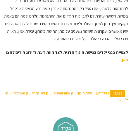
של אמון, כבוד והקשבה בין הגננת לילד. ההנחה היא שאם ילד כועס זה יוביל
להתנהגות כלשהי, ואם נטפל רק בהתנהגות לא נבין ממה נבע הכעס ולא נטפל
במקור. השיטה עוזרת לנו להבין את הילדים ואת ההתנהגות שלהם ולמה הם באמת
זקוקים. איך ניתן לשתף פעולה וליצור מערכת יחסים מיטיבה שתוביל לכך שהילדים
יהיו מאושרים. עקרונות השיטה נשענים על מתן תחושת ביטחון, יצירת אמון, ראיית
צרכי הילד, הבנה כי הילד בעל יכולות גבוהות ועוד.
לצפייה בגני ילדים בגישת חינוך הדנית לצד חוות דעת ודירוג הורים לחצו
כאן
.
בדרך לגן
גישת חינוך
גן אנתרופוסופי
גן דמוקרטי
גן מונטסורי
גני
TAGS :
ילדים