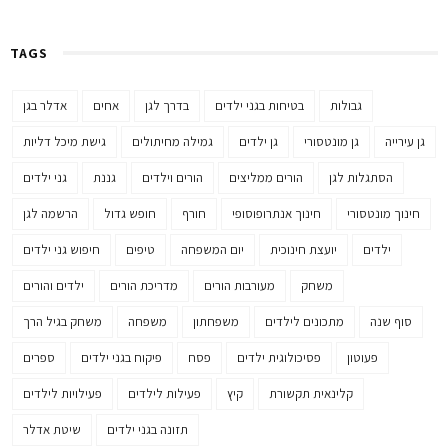
TAGS
גבולות
בטיחות בגני ילדים
בדרך לגן
אחים
אדלר בגן
גן עירייה
גן מונטסורי
גן ילדים
גמילה מחיתולים
גישת מיכל דליות
הסתגלות לגן
הורים ממליצים
הורים וילדים
גננת
גני ילדים
חינוך מונטסורי
חינוך אנתרופוסופי
חורף
חופש גדול
הרשמה לגן
ילדים
יועצת חינוכית
יום המשפחה
טיפים
חיפוש גני ילדים
משחק
מעורבות הורים
מדריכת הורים
ילדים והורים
סוף שנה
מתכונים לילדים
משפחתון
משפחה
משחק בגיל הרך
פעוטון
פסיכולוגית ילדים
פסח
פיקוח בגני ילדים
ספרים
קלינאית תקשורת
קיץ
פעילות לילדים
פעילויות לילדים
תזונה בגני ילדים
שיטת אדלר