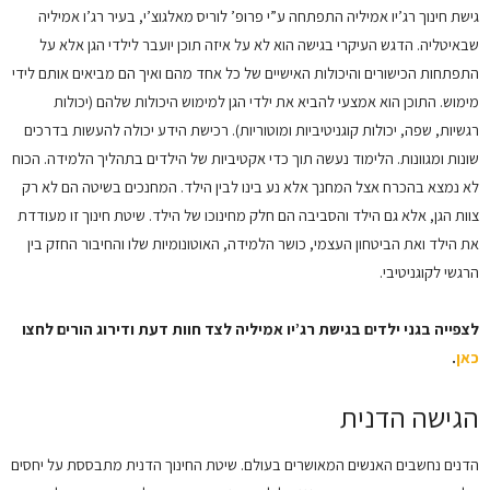
גישת חינוך רג’יו אמיליה התפתחה ע”י פרופ’ לוריס מאלגוצ’י, בעיר רג’ו אמיליה
שבאיטליה. הדגש העיקרי בגישה הוא לא על איזה תוכן יועבר לילדי הגן אלא על
התפתחות הכישורים והיכולות האישיים של כל אחד מהם ואיך הם מביאים אותם לידי
מימוש. התוכן הוא אמצעי להביא את ילדי הגן למימוש היכולות שלהם (יכולות
רגשיות, שפה, יכולות קוגניטיביות ומוטוריות). רכישת הידע יכולה להעשות בדרכים
שונות ומגוונות. הלימוד נעשה תוך כדי אקטיביות של הילדים בתהליך הלמידה. הכוח
לא נמצא בהכרח אצל המחנך אלא נע בינו לבין הילד. המחנכים בשיטה הם לא רק
צוות הגן, אלא גם הילד והסביבה הם חלק מחינוכו של הילד. שיטת חינוך זו מעודדת
את הילד ואת הביטחון העצמי, כושר הלמידה, האוטונומיות שלו והחיבור החזק בין
הרגשי לקוגניטיבי.
לצפייה בגני ילדים בגישת רג’יו אמיליה לצד חוות דעת ודירוג הורים לחצו
כאן
.
הגישה הדנית
הדנים נחשבים האנשים המאושרים בעולם. שיטת החינוך הדנית מתבססת על יחסים