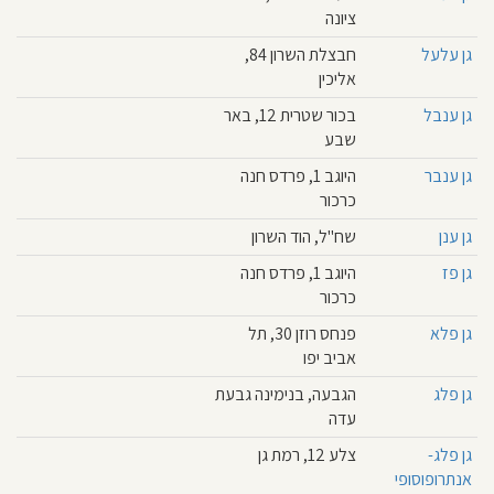
ציונה
גן עלעל
חבצלת השרון 84,
אליכין
גן ענבל
בכור שטרית 12, באר
שבע
גן ענבר
היוגב 1, פרדס חנה
כרכור
גן ענן
שח"ל, הוד השרון
גן פז
היוגב 1, פרדס חנה
כרכור
גן פלא
פנחס רוזן 30, תל
אביב יפו
גן פלג
הגבעה, בנימינה גבעת
עדה
גן פלג-
צלע 12, רמת גן
אנתרופוסופי