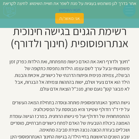
אתר בדרך לגן משתמש בעוגיות על מנת לשפר את חוויית השימוש. לחיצה לקריאת
תנאי השימוש
אני מאשר/ת
פשו
רשימת הגנים בגישה חינוכית
ן
אנתרופוסופית (חינוך ולדורף)
לדים
"חינוך ולדורף רואה את האדם כישות מתפתחת, ואת הילדות כפרק זמן
צת
משמעותי ובעל ערך לשם עצמו. הילדות נתפסת כתקופה של
לינו
הבשלה, צמיחה פנימית ופיתוח הדרגתי של כישורים, איכויות והבנות.
הילד הוא אדם צעיר ושלם, ישות בהתהוות וצמיחה אל הבגרות, אבל
לא מבוגר קטן" נועם שרון, מנכ"ל הוצאת אדם עולם.
תבו
וות
גישת החינוך האנתרופוסופית פותחה ונוסדה בתחילת המאה העשרים
על ידי ד”ר רודולף שטיינר והיא מבוססת על הפסיכולוגיה
עת
ההתפתחותית של רודולף ועל פי גישתו הרוחנית. במרכז הגישה עומדת
האמונה ביכולת הטבעית של האדם לפתח כישורים חברתיים, מוסריים
וסיפו
ושכליים בעזרת הכוונה נכונה ויצירת סביבה מתאימה.
שבע השנים הראשונות בחיי הילד/ה בגישת החינוך האנתרופוסופי הינן