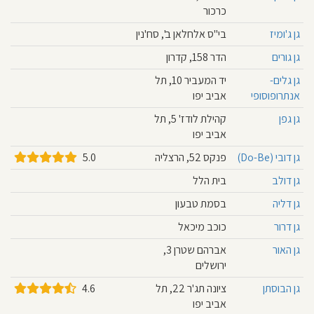
כרכור
גן ג'ומיז
בי"ס אלחלאן ב', סח'נין
גן גורים
הדר 158, קדרון
גן גלים-
יד המעביר 10, תל
אנתרופוסופי
אביב יפו
גן גפן
קהילת לודז' 5, תל
אביב יפו
גן דובי (Do-Be)
פנקס 52, הרצליה
5.0
גן דולב
בית הלל
גן דליה
בסמת טבעון
גן דרור
כוכב מיכאל
גן האור
אברהם שטרן 3,
ירושלים
גן הבוסתן
ציונה תג'ר 22, תל
4.6
אביב יפו