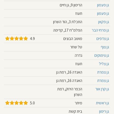
גן פעמון
הרימון 9, גן חיים
גן פעמון
תעוז
גן פקאן
התכלת 3, הוד השרון
גן פרחי הבר
הפלמ"ח 17, קדימה
גן צדפים
מושב הבונים
4.9
גן צוף
טל שחר
גן צימוקים
גדרה
גן צליל
תעוז
גן צמרת
האגדה 16, רמת גן
גן צמרת
האגדה 16, רמת גן
גן קרן אור
הכפר הירוק, רמת
השרון
גן ראשית
מיתר
5.0
גן רימון
בית קשת