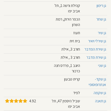
גן רימון
קהילת ורשה 1, תל
אביב יפו
גן שחר
הכפר הירוק, רמת
השרון
גן שיר
תעוז
גן שירלי ויאיר
בית זית
גן שירת המדבר
חורב 3, אילת
גן שירת מדבר
חורב 3 , אילת
גן שני
היוגב 1, פרדס חנה
כרכור
גן שקד-
קרית טבעון
אנתרופוסופי
גן שקמה
לפיד
גן תאנה
שביל היסמין 47, תל
4.92
אביב יפו