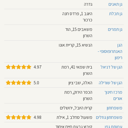
גן תאנים
גדרה
גן תכלת
היוגב 1, פרדס חנה
כרכור
גן תמרים
משאבים 15, הוד
השרון
הגן
הנשיא 15, קריית אונו
האנתרופוסופי -
רימון
הגן של דניאל
בית שמאי 41, רמת
4.97
השרון
הגן של שורילה
האלה, שבי ציון
5.0
מרכז חינוך
הכפר הירוק, רמת
אורים
השרון
משפחתון
קרית היובל, ירושלים
משפחתון גוזלים
משעול סחלב 1, אילת
4.98
עמותת גפן
קיבוץ גבעת חיים איחוד