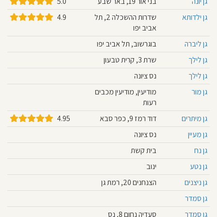
גן יונה
בני אור 19, באר שבע
5.0
גן ילדותא
שדרות ההשכלה 2, תל
4.9
אביב יפו
גן ליברה
בוגרשוב, תל אביב יפו
גן לילך
שרת 3, קרית טבעון
גן לילך
נס ציונה
גן מור
מודיעין, מודיעין מכבים
רעות
גן מיתרים
דוד רמז 9, כפר סבא
4.95
גן מעיין
נס ציונה
גן נח
בית קשת
גן נטע
ינוב
גן ניצנים
הצנחנים 20, רמת גן
גן סמדר
גן סמדר
סעדיה נחום 8, נס