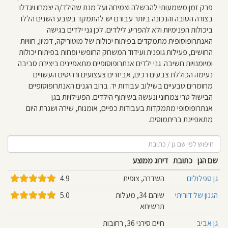
ן
פרק זמן משמעותי להבשלה וצמיחה ועל מנת שהילד/ה יצמחו ויגדלו
בצורה הטובה והנכונה ביותר עבורם יש להתמקד בשבע השנים הללו
ברו
ביכולות הפנימיות ולא להפריע לילדים. לכן גני ילדים בגישה
האנתרופוסופית מתמקדים בפיתוח יכולות של מוטוריקה, דמיון, חוויות
יתנו
החושים, פעילות גופנית ועידוד המשחק החופשי ופחות בפיתוח יכולות
ומיומנויות חשיבה. גני ילדים אנתרופוסופיים מתאפיינים ביצירת סביבה
גזין
נעימה הכוללת צבעים רכים, אביזרים צעצועים ורהיטים העשויים
מחומרים טבעיים בשילוב עבודות יד. ברוב הגנים האנתרופוסופיים
נים
הבישול טרי צמחוני ונעשה בשיתוף הילדים. הפעילויות בגן
אנתרופוסופי מתמקדות בעבודות כפיים, אומנות, שירה ושגרת היום
ם
מתאפיינת בריתמוסים.
ישור
אשוני
שם הגן
כתובת
דירוג ממוצע
וצאת
גן ספלולים
השדרה, צופית
4.9
שיון
הגנון של דוריתי
שוהם 34, מעלות
5.0
תרשיחא
ן
גן אביב
חיים סירני 36, רחובות