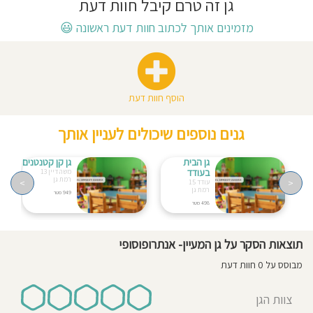
גן זה טרם קיבל חוות דעת
חוסגן
מזמינים אותך לכתוב חוות דעת ראשונה
😃
דיניות
רטיות
הוסף חוות דעת
קנון
גנים נוספים שיכולים לעניין אותך
אתר
גן הבית
גן קן קטנטנים
בעודד
משה דיין 13
רמת גן
>
<
עודד 15
רמת גן
949 מטר
498 מטר
תוצאות הסקר על גן המעיין- אנתרופוסופי
מבוסס על 0 חוות דעת
צוות הגן