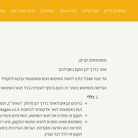
חפשו גן ילדים
קצת עלינו
דברו איתנו
הוסיפו גן
כתבו חוות דעת
מגזי
משתמשים יקרים,
אתר בדרך לגן הוקם בשבילכם.
על מנת שנוכל כולנו להנות משימוש נעים ומשמעותי נבקש להקפיד 
הגלישה והשימוש באתר זה הינם בכפוף לעמידה בכל תנאי השימוש על
כללי
ברוכים הבאים לאתר בדרך לגן (להלן: "האתר"), המופעל על ידי חברת ניצן בדרך לגן בע"מ ח.פ 76964
ו/או באמצעות דואר אלקטרוני לכתובת: office@baderechlagan.co.il. ו/או באמצעות טלפון למספר: 050-5333750.
תקנון זה מפרט את תנאי השימוש, השירותים והמדינ
משתמש שאינו מסכים לתנאי מתנאי התקנון, אינו ר
התראה ו/או הודעה מוקדמת. הגרסה העדכנית ביותר 
תקנון זה לכל דבר ועניין.