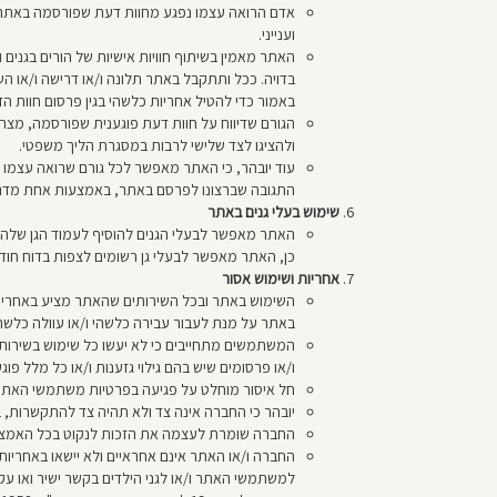
אדם הרואה עצמו נפגע מחוות דעת שפורסמה באתר, 
וענייני.
האתר מאמין בשיתוף חוויות אישיות של הורים בגנים
בדויה. ככל ותתקבל באתר תלונה ו/או דרישה ו/או ה
באמור כדי להטיל אחריות כלשהי בגין פרסום חוות 
הגורם שדיווח על חוות דעת פוגענית שפורסמה, מצה
ולהציגו לצד שלישי לרבות במסגרת הליך משפטי.
עוד יובהר, כי האתר מאפשר לכל גורם שרואה עצמו 
התגובה שברצונו לפרסם באתר, באמצעות אחת מדר
שימוש בעלי גנים באתר
האתר מאפשר לבעלי הגנים להוסיף לעמוד הגן שלהם בא
כן, האתר מאפשר לבעלי גן רשומים לצפות בדוח חודש
אחריות ושימוש אסור
השימוש באתר ובכל השירותים שהאתר מציע באחריו
באתר על מנת לעבור עבירה כלשהי ו/או עוולה כלשהי
המשתמשים מתחייבים כי לא יעשו כל שימוש בשירותים
ו/או פרסומים שיש בהם גילוי גזענות ו/או כל מלל פוגע
חל איסור מוחלט על פגיעה בפרטיות משתמשי האתר ו/א
יובהר כי החברה אינה צד ולא תהיה צד להתקשרות, ב
החברה שומרת לעצמה את הזכות לנקוט בכל האמצעים
החברה ו/או האתר אינם אחראיים ולא יישאו באחריות ל
למשתמשי האתר ו/או לגני הילדים בקשר ישיר ואו ע