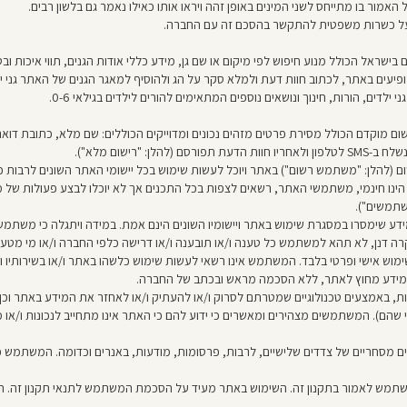
 האמור בו מתייחס לשני המינים באופן זהה ויראו אותו כאילו נאמר גם בלשון רבים.
ישראל הכולל מנוע חיפוש לפי מיקום או שם גן, מידע כללי אודות הגנים, תווי איכות ובטי
עים באתר, לכתוב חוות דעת ולמלא סקר על הג ולהוסיף למאגר הגנים של האתר גני יל
 ילדים, הורות, חינוך ונושאים נוספים המתאימים להורים לילדים בגילאי 0-6.
ם מוקדם הכולל מסירת פרטים מזהים נכונים ומדוייקים הכוללים: שם מלא, כתובת דואר א
 "רישום מלא").
להלן: "משתמש רשום") באתר ויוכל לעשות שימוש בכל יישומי האתר השונים לרבות כ
ן הינו חינמי, משתמשי האתר, רשאים לצפות בכל התכנים אך לא יוכלו לבצע פעולות 
שתמשים").
 שימסרו במסגרת שימוש באתר ויישומיו השונים הינם אמת. במידה ויתגלה כי משתמש מס
 דנן, לא תהא למשתמש כל טענה ו/או תובענה ו/או דרישה כלפי החברה ו/או מי מטע
שימוש אישי ופרטי בלבד. המשתמש אינו רשאי לעשות שימוש כלשהו באתר ו/או בשירותיו ו/
ל המידע מחוץ לאתר, ללא הסכמה מראש ובכתב של החברה.
באמצעים טכנולוגיים שמטרתם לסרוק ו/או להעתיק ו/או לאחזר את המידע באתר וכן
ירותיו, והמידע המצוי בו ניתנים "AS IS" (כפי שהם). המשתמשים מצהירים ומאשרים כי ידוע להם כי האתר אינו מתח
מסחריים של צדדים שלישיים, לרבות, פרסומות, מודעות, באנרים וכדומה. המשתמש 
שתמש לאמור בתקנון זה. השימוש באתר מעיד על הסכמת המשתמש לתנאי תקנון זה. ה