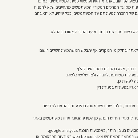
"ח-1958, וכחוזה נפרד בכתב, מוסכם בזאת על תקופת התיישנות מוסכמת של 6 חודשים ממועד ביצוע הפרסום באתר או האירוע נשוא פניית המשתמשים, כמועד
ישנות ממועד הפרסום המקורי. המשתמשים מתחייבים שלא להפנות
תם של החברה לפעולתם של המשתמשים, ככל שיהיו, לא יהא בהם
נים ללא רשות מפורשת בכתב מטעם החברה אסורה בהחלט.
לאתר ובחלק מן המקרים אף יתבקש המשתמש להשלים רישום
בכתב, אלא במקרים המפורטים להלן:
פעילות משותפת לחברה ולצד שלישי כלשהו.
ה לעשות כן.
יו בפעילות בניגוד לדין.
אחרות, ובלבד שהן תשתמשנה במידע זה בהתאם למדיניות
להעביר לתאגיד החדש העתק מן המידע שנאגר אודות משתמשים באתר
תר, באמצעות תוכנת google analytics.
החברה שומרת לעצמה את הזכות להציג באתר מודעות פרסומת של צדדים שלישיים ובמקרה כזה צדדים שלישיים אלה עשויים להציב cookies במחשב המשתמש ו/או web beacons במודעות הפרסומת או