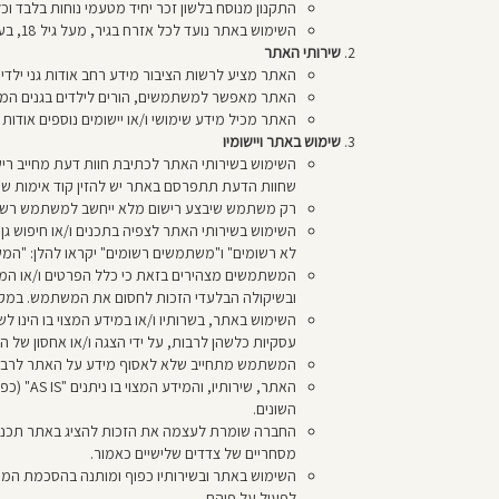
התקנון מנוסח בלשון זכר יחיד מטעמי נוחות בלבד וכל
השימוש באתר נועד לכל אזרח בגיר, מעל גיל 18, בעל כשרות משפטית להתקשר בהסכם זה עם החברה.
שירותי האתר
האתר מציע לרשות הציבור מידע רחב אודות גני ילדים ב
האתר מאפשר למשתמשים, הורים לילדים בגנים המופי
האתר מכיל מידע שימושי ו/או יישומים נוספים אודות גני
שימוש באתר ויישומיו
השימוש בשירותי האתר לכתיבת חוות דעת מחייב רישו
שחוות הדעת תתפרסם באתר יש להזין קוד אימות שנשלח ב-SMS לטלפון ולאחריו חוות הדעת תפורסם (להלן:
רק משתמש שיבצע רישום מלא ייחשב למשתמש רשום (
השימוש בשירותי האתר לצפיה בתכנים ו/או חיפוש ג
לא רשומים" ו"משתמשים רשומים" יקראו להלן: "המ
המשתמשים מצהירים בזאת כי כלל הפרטים ו/או המידע
ובשיקולה הבלעדי הזכות לחסום את המשתמש. במקרה
השימוש באתר, בשרותיו ו/או במידע המצוי בו הינו ל
עסקיות כלשהן לרבות, על ידי הצגה ו/או אחסון ש
המשתמש מתחייב שלא לאסוף מידע על האתר לרבות, 
האתר, ש
השונים.
החברה שומרת לעצמה את הזכות להציג באתר תכנים 
מסחריים של צדדים שלישיים כאמור.
השימוש באתר ובשירותיו כפוף ומותנה בהסכמת המ
לפעול על פיהם.