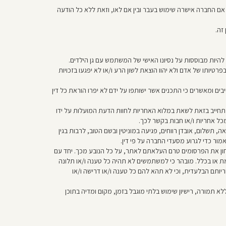
ם החברה אישרה שימוש בעבר ובין אם לאו, וזאת ללא כל הודעה
זה.
היות מבוססות על נסיונו האישי של המשתמש עם גן הילדים.
בפרטיותו של אדם ולא יהוו הוצאת לשון הרע ו/או לא יפגעו בזכויות
ומאשרים כי התכנים אשר ישותפו על ידם לא יפרו הוראת כל דין
תחייב בזאת לשאת במלוא האחריות לחוות הדעת המועלות על ידו
כל אחריות ו/או חבות בקשר לכך.
תשלום, אובדן רווחים, פגיעה במוניטין ובשם הטוב, לרבות בגין
מור כדי לגרוע מסעדי החברה על פי דין.
בחון את הפרסומים טרם העלאתם לאתר, על כל הנובע מכך. יחד עם
 או בכלל. מובהר כי למשתמשים לא תהיה כל טענה ו/או תלונה
תם הבלעדית, וכי לא תהא להם כל טענה ו/או דרישה ו/או
 תמורה, רישיון שימוש בלתי מוגבל בזמן, מקום ומדיה בתוכן