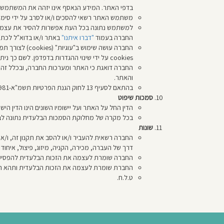
בדפי האתר. המידע הנאסף אינו יזהה את המשתמש בא
משתמש האתר רשאי להסכים ו/או לסרב על ידי סימון
למשתמש נתונה בכל העת אפשרות להסיר את עצמו מכ
החברה בעמוד
"דברו איתנו"
באתר ו/או בדוא"ל לכתובת: office@baderechlagan.co.il, ולא תהא לו כל טענה כלפי החברה ו/או האתר בקשר 
החברה עושה ש
cookies על ידי שינוי ההגדרות בדפדפן. לשם כך ניתן להעזר בקובץ העזרה של הדפדפן.
החברה דואגת כי האתר ומערכות החברה, ובכלל זה
והאתר.
בהתאם לסעיף 13 לחוק הגנת הפרטיות תשמ"א-1981, כל משתמש רשאי לפנות לחברה בבקשה לתקן ו/או למחוק את המידע המוחזק עליו במאגר המידע של החברה.
סמכות שיפוט
הדין החל על האתר ועל יישומיו השונים הינו הדין היש
בכל מקרה של מחלוקת הסמכות הבלעדית נתונה לבי
שונות
החברה רשאית להעביר ו/או להסב את תקנון זה, ו/או 
דרך של העברה, מכירה, הקניה, מיזוג, פיצול, איח
החברה שומרת לעצמה את הזכות הבלעדית להפסיק א
החברת שומרת לעצמה את הזכות הבלעדית ותהא רשאית 
ט.ל.ח.