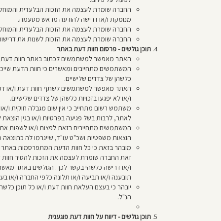
החברה שומרת לעצמה את הזכות הבלעדית והמוחלטת ש
מנומקת ו/או דרישה להודעה מראש מטעמה.
החברה שומרת לעצמה את הזכות הבלעדית והמוחלטת
החברה שומרת לעצמה את הזכות לשנות את דרישות 
תוכן גולשים - פרסום חוות דעת באתר
האתר מאפשר למשתמשים לכתוב באתר חוות דעת על גנ
המשתמשים מתחייבים ומאשרים כי חוות הדעת שייכת
כלשהן של צדדים שלישיים.
האתר מאפשר למשתמשים לשתף חוות דעת ו/או דפי ג
ו/או לא יפגעו בזכויות כלשהן של צדדים שלישיים.
משתמש רשום מתחייב כי אין שום מגבלה חוקית ו/או
לאתר, לרבות בשל פגיעה בפרטיות ו/או בגין הוצאת 
המשתמשים מתחייבים בזאת לפצות ו/או לשפות את החב
הוצאות משפטיות ושכ"ט עו"ד, שייגרמו לה כתוצאה מה
מובהר בזאת כי כל חוות הדעת המתפרסמות באתר מוע
זאת החברה שומרת לעצמה את הזכות להסיר חוות דע
ו/או דרישה כלשהי בקשר לכך. הגולשים באתר מאשרי
תובענה ו/או תביעה ו/או תלונה כלפי החברה ו/או בעל
יובהר כי בעצם העלאת חוות דעת ו/או כל תוכן כלשה
הנ"ל.
תוכן גולשים - דיווח על חוות דעת פוגענית