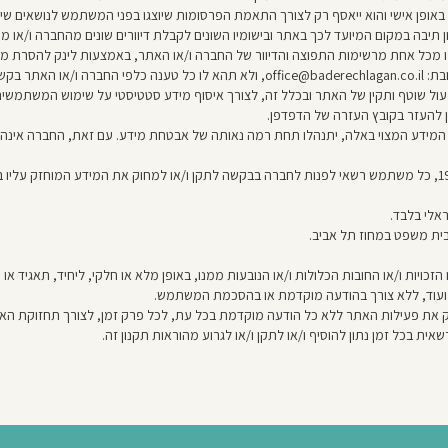
ופן אישי והוא ייאסף רק לצורך התאמת הפרסומות שיוצגו בפני המשתמש לנושאים שיעני
 תיבה במקום המיועד לכך באתר ובישומיו השונים לקבלת דיוורים שונים מהחברה ו/א
ל אחת מרשימות התפוצה והדיוור של החברה ו/או האתר, באמצעות לינק להסרת מרשי
לקבלת דיוור כאמור.
ימוש ב"עוגיות" (cookies) לצורך תפעול שוטף ותקין של האתר ובכלל זה, לצורך איסוף מידע סטטיסטי על
 המידע המצוי באלה, יתנהלו תחת רמה נאותה של אבטחת מידע. עם זאת, החברה אינה
ראלי בלבד.
ת משפט במחוז תל אביב.
הזכויות ו/או החובות הכלולות ו/או הנובעות ממנו, באופן מלא או חלקי, ליחיד, תאגיד 
וד ועוד, ללא צורך בהודעה מוקדמת או בהסכמת המשתמש.
ת פעילות האתר ללא כל הודעה מוקדמת בכל עת, לכל פרק זמן, לצורך תחזוקת האתר
בכל זמן נתון להוסיף ו/או לתקן ו/או לגרוע מהוראות תקנון זה.