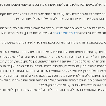
לא לאפשר לאדם ו/או גורם כלשהו לעשות שימוש באתר וביישומיו השונים. וזאת בין א
 לחסום כל משתמש ו/או אדם ו/או כל גורם אחר אשר לא פעל בהתאם להוראת תקנון 
ההרשמה ו/או את אפשרויות ההרשמה לאתר, על פי שיקול דעתה הבלעדי.
י הילדים בעמודי הגנים בכפוף לביצוע תהליך של רישום מוקדם. חוות הדעת צריכות ל
בו על ידם יהיו בהתאם
לכללי כתיבה באתר
ולא יפרו הוראת כל דין, ובכלל זה לא יפגעו 
נים באמצעות הרשתות החברתיות ו/או באמצעות דואר אלקטרוני. המשתמשים מתחייבים 
 חוזית ו/או אחרת המונעת ממנו לפרסם ו/או להעלות חוות דעת לאתר .משתמש רשום מ
לשון הרע ו/או הפרת כל דין אחר, והוא פוטר בזאת במפורש את החברה ו/או מי מטעמה מ
רה ו/או מי כל מטעמה, מיד עם דרישתם הראשונה, בגין כל נזק, פגיעה, הפסד, הוצאה, 
פרת הוראות תקנון זה ובכלל זה, בגין חוות הדעת שנכתבו על ידם באתר . אין בשיפוי כא
לות אליו באופן ישיר ומיידי על ידי משתמש רשום וכי אין להנהלת האתר כל יכולת ל
ת המועלת לאתר, לפי שיקול דעתה. וזאת מכל סיבה שהיא וללא צורך בהודעה מוקדמת
ם ומסכימים כי השימוש באתר והסתמכות על חוות הדעת המופיעות באתר הינם על אחריו
יה ו/או מנהליה ו/או עובדיה ו/או מי מטעמה בקשר לכך.
ו על ידי המשתמש הרשום לאתר, הוא מקנה לחברה ו/או מי מטעמה, באופן בלתי חוזר וללא