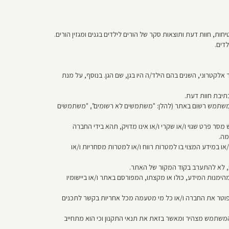
חות, חוות דעת ותוצאות סקר של הורים לילדים בגנים ומגזין הורים.
דים.
לקטרוני, השנים בהם הילד/ה היו בגן, שם הגן. בנוסף, על מנת
תיבת חוות דעת.
של משתמש רשום באתר (להלן: "משתמשים לא רשומים", "משתמשים
ר פרט שגוי ו/או שקרי ו/או אינו מדויק, תהא בידי החברה
מה.
או במידע המצוי בו למטרות רווח ו/או למטרות מסחריות ו/או
, לא להתערב בקוד המקור של האתר.
ייב לנכונות ו/או מהימנות המידע, כולו או מקצתו, המפורסם באתר ו/או ביישומיו
פוטר את החברה ו/או כל מי מטעמה מכל אחריות בקשר לתכנים
משתמש מצהיר ומאשר בזאת את תנאי התקנון וכי הוא מתחייב