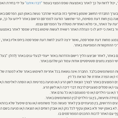
יכול לדווח על כך לאתר באמצעות טופס המצוי בעמוד
"דברו איתנו"
על ידי בחירת האפש
 ובערך החברתי החשוב שטמון בשיתוף כזה ובתנאי שהדבר נעשה באופן הגון. הפרסום בא
שגה בגין חוות דעת מסוימת, הרי שתשוגר הודעה למפרסם הרשום באתר ליידעו על כך, על
הדעת על האתר, וכי מלוא האחריות מוטלת על המפרסם עצמו.
יר בזאת כי ידוע לו כי הנהלת האתר רשאית לעשות שימוש במידע שמסר לאתר באמצעות ט
נפגע מחוות דעת שפורסמה, ואשר ירצה להגיב לחוות דעת שפורסמה ביחס אליו באתר, 
כי ההתקשרות המופיעות באתר.
תר, לאחר שביצעו הליך רישום והזדהות באזור ייעודי לבעלי גנים באתר (להלן: "בעלי ג
י המציג נתונים סטטיסטיים אודות עמוד הגן שלהם באתר.
ת המשתמשים בלבד. החברה אינה נושאת בכל אחריות לשימוש באתר שלא למטרה שלש
 ו/או הפרה אחרת של הוראת כל דין.
 המוצעים באתר לצורך הוצאת לשון הרע ו/או פגיעה בפרטיות ו/או הסתה לאלימות ו/או
ני ו/או סמלים פוגעניים לרבות דברי דיבה ו/או לשון הרע.
ו גני הילדים ו/או מי מטעמם ו/או כל גורם אחר.
מידה ותיעשה, בין גני הילדים לבין המשתמשים באתר.
 הדרושים, בין מניעתיים ובין לאחר מעשה מכל משתמש ו/או גורם שיפעל שלא בהתאם 
א באופן ישיר ולא באופן עקיף לכל נזק ו/או אובדן רווחים ו/או הוצאה ו/או פגיעה בשם ה
קיף עם האתר לרבות התכנים המפורסמים בו.