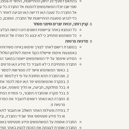
סופי שבו יוכלו המשתמשים להפנות אל החברה כל ט
אל החברה כל טענה ו/או דרישה ו/או תביעה לאחר 
כדי לגרוע מטענת ההתיישנות של החברה. מוסכם, כי
קניין רוחני, זכויות יוצרים וסימני מסחר
כל הנמצא באתר וביישומיו השונים הינו רכושה הבל
כל משתמש מתחייב כי לא יבצע כל הפרה של זכויות 
מדיניות פרטיות
במסגרת רישום לאתר לצורך שימוש באיזה משירותיו 
באמצעות אימות שיישלח כקוד אימות לטלפון הסלולר
המידע שימסר על ידי המשתמשים יישמרו במאגר המ
החברה מתחייבת כי לא תעביר כל מידע ו/או פרטי
כאשר המשתמש אישר לה מפורשות למסור את 
אם החברה תהא מחויבת על-פי דין למסור פר
במקרה שהמשתמש יפר ו/או ינסה להפר את תנא
בכל מחלוקת, תביעה, או הליך משפטי, אם וכ
בכל מקרה שהחברה תסבור, כי מסירת המידע
החברה ו/או האתר רשאים להעביר את הפרט
פרטיות זו.
במידה ופעילות האתר תשולב או תעבור לתאג
או כל מידע סטטיסטי אחר שבידי החברה, ובלב
החברה אוספת על המשתמשים מידע סטטיסטי באופיו שאינו