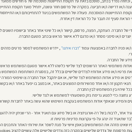
בהתאם לסעיף 19 לחוק ההתיישנות, התשי
ענה ו/או דרישה ו/או תביעה. במקרה של פרסום חוזר ונשנה, יתחיל מועד תקופת ההתי
תקופת ההתיישנות המוסכמת. פעולה של המשתמשים בניגוד להתחייבותם ו/או התייחסו
 הוראת סעיף זה תגבר על כל הוראת דין אחרת.
עדי של החברה. העתקה, הפצה, פרסום, קישור ו/או כל שינוי אחר באתר ובישומיו השו
יוצרים ו/או סימני מסחר ו/או מדגם ללא אישור מראש ובכתב מטעם החברה.
ו/או פניה לחברה באמצעות עמוד
"דברו איתנו"
, יידרש המשתמש למסור פרטים מזהים 
י.
ידע של החברה.
ם אודות משתמשי האתר הרשומים לצד שלישי כלשהו ללא אישור מטעם המשתמש מראש ו
פרטיו ו/או מידע אודותיו לצדדים שלישיים ובכלל זה, במסגרת השתתפות המשתמש ב
טים או מידע אודות המשתמש לצד שלישי, או אם יתקבל אצל החברה צו שיפוטי המורה ל
י תקנון זה ו/או אחד מהשירותים המוצעים באתר, או במצב בו יפעל באתר ו/או בקשר אל
כל שיהיו בין המשתמש לבין החברה.
 נחוצה כדי למנוע גרימת נזק משמעותי למשתמש או לצד שלישי.
ים והמידע שנאסף אודות המשתמש בעקבות השימוש שהוא עשה באתר לחברות קשורות 
יד אחר, לרבות בשל רה-אורגניזציה או בשל מיזוג עם תאגיד אחר - הרי שניתן יהיה 
ד שתאגיד זה ינהג על-פי עקרונות מדיניות פרטיות זו.
 מזהה את המשתמשים באופן אישי על מנת לשפר את שירותי האתר והתכנים המוצעים בו, בין הי