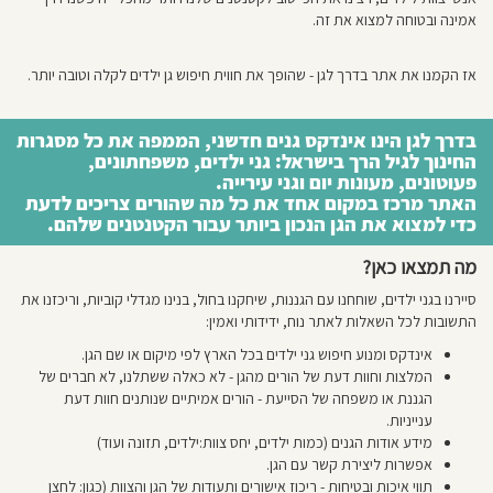
ן
אמינה ובטוחה למצוא את זה.
ברו
אז הקמנו את אתר בדרך לגן - שהופך את חווית חיפוש גן ילדים לקלה וטובה יותר.
יתנו
בדרך לגן הינו אינדקס גנים חדשני, הממפה את כל מסגרות
גזין
החינוך לגיל הרך בישראל: גני ילדים, משפחתונים,
פעוטונים, מעונות יום וגני עירייה.
האתר מרכז במקום אחד את כל מה שהורים צריכים לדעת
נים
כדי למצוא את הגן הנכון ביותר עבור הקטנטנים שלהם.
ם
מה תמצאו כאן?
ישור
סיירנו בגני ילדים, שוחחנו עם הגננות, שיחקנו בחול, בנינו מגדלי קוביות, וריכזנו את
התשובות לכל השאלות לאתר נוח, ידידותי ואמין:
אשוני
אינדקס ומנוע חיפוש גני ילדים בכל הארץ לפי מיקום או שם הגן.
המלצות וחוות דעת של הורים מהגן - לא כאלה ששתלנו, לא חברים של
וצאת
הגננת או משפחה של הסייעת - הורים אמיתיים שנותנים חוות דעת
שיון
ענייניות.
מידע אודות הגנים (כמות ילדים, יחס צוות:ילדים, תזונה ועוד)
ן
אפשרות ליצירת קשר עם הגן.
תווי איכות ובטיחות - ריכוז אישורים ותעודות של הגן והצוות (כגון: לחצן