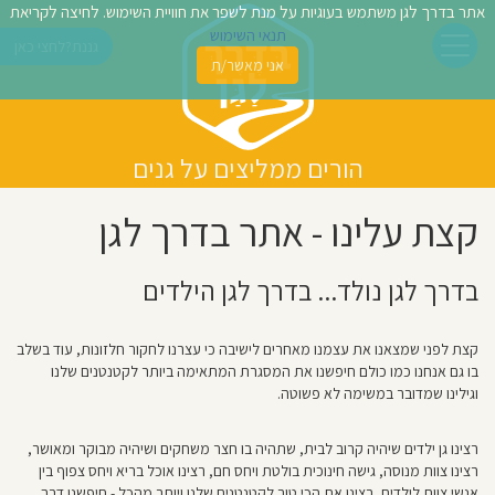
אתר בדרך לגן משתמש בעוגיות על מנת לשפר את חוויית השימוש. לחיצה לקריאת
תנאי השימוש
גננת?
לחצי כאן
אני מאשר/ת
פשו
ן
הורים ממליצים על גנים
לדים
קצת עלינו - אתר בדרך לגן
צת
לינו
בדרך לגן נולד... בדרך לגן הילדים
תבו
קצת לפני שמצאנו את עצמנו מאחרים לישיבה כי עצרנו לחקור חלזונות, עוד בשלב
וות
בו גם אנחנו כמו כולם חיפשנו את המסגרת המתאימה ביותר לקטנטנים שלנו
וגילינו שמדובר במשימה לא פשוטה.
עת
רצינו גן ילדים שיהיה קרוב לבית, שתהיה בו חצר משחקים ושיהיה מבוקר ומאושר,
וסיפו
רצינו צוות מנוסה, גישה חינוכית בולטת ויחס חם, רצינו אוכל בריא ויחס צפוף בין
אנשי צוות לילדים, רצינו את הכי טוב לקטנטנים שלנו ויותר מהכל - חיפשנו דרך