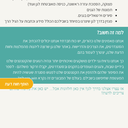
מצוקה, הסמכת עזרה ראשונה, כניסה מאובטחת לגן ועוד)
חוסגן
תמונות של הגנים
סיורים וירטואליים בגנים.
דיניות
מגזין בדרך לגן שיצרנו במיוחד בשבילכם הכולל מידע וכתבות על הגיל הרך
רטיות
למה זה חשוב?
אנחנו מאמינים שלנו כהורים, יש כוח חברתי! אנחנו יכולים להכתיב את
קנון
הסטנדרטים, את הצרכים והדרישות. באתר שלנו גן שרוצה ליהנות מהמלצות וחוות
הדעת שלנו, יצטרך לעמוד בהם.
אתר
כך אנחנו נרוויח גני ילדים מושקעים ואיכותיים יותר ונהיה רגועים שהקטנטנים שלנו
בידיים טובות, והגנים העומדים בתקנים ובסטנדרטים, יקבלו זרקור משלהם - לספר
את הסיפור שלהם ולהזמין את הקטנטנים שלנו לפגוש מסגרת שעשויה להיות
המעטפת שחיפשנו בשבילם. בעולם של המבוגרים זה נקרא win-win לא?
הוסף חוות דעת
אז עצרו אצלנו בדרך לגן! אין כאן חלזונות אבל... יש כאן את כל מה שאתם
צריכים לדעת!