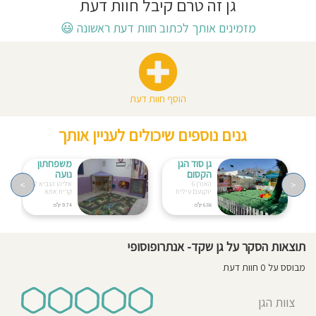
גן זה טרם קיבל חוות דעת
חוסגן
מזמינים אותך לכתוב חוות דעת ראשונה
😃
דיניות
רטיות
הוסף חוות דעת
קנון
גנים נוספים שיכולים לעניין אותך
אתר
גן סוד הגן
משפחתון
הקסום
נועה
>
<
האורן 6
אליהו הנביא 2
יוקנעם עילית
קרית אתא
6.86 ק"מ
9.74 ק"מ
תוצאות הסקר על גן שקד- אנתרופוסופי
מבוסס על 0 חוות דעת
צוות הגן