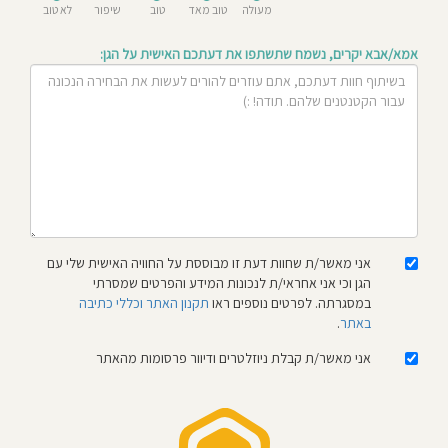
מעולה
טוב מאד
טוב
שיפור
לא טוב
חוסגן
אמא/אבא יקרים, נשמח שתשתפו את דעתכם האישית על הגן:
דיניות
רטיות
קנון
אתר
אני מאשר/ת שחוות דעת זו מבוססת על החוויה האישית שלי עם
הגן וכי אני אחראי/ת לנכונות המידע והפרטים שמסרתי
במסגרתה. לפרטים נוספים ראו
תקנון האתר וכללי כתיבה
באתר
.
אני מאשר/ת קבלת ניוזלטרים ודיוור פרסומות מהאתר