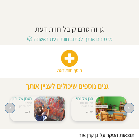
גן
חוסגן
גפן
–
לגילאי
דיניות
שנתיים
גן זה טרם קיבל חוות דעת
ושמונה
רטיות
חודשים
מזמינים אותך לכתוב חוות דעת ראשונה
😃
ועד
קנון
ארבע
וחצי.
אתר
גן
תאנה
הוסף חוות דעת
-
לגילאי
גנים נוספים שיכולים לעניין אותך
שלוש
וחצי
הגן של נתי
הגנון של ירון
ועד
למרחב 108
סיני 15
6.
רמת השרון
רמת השרון
>
<
גישה
938 מטר
1.1 ק"מ
חינוכית:
אנתרופוסופית
(חינוך
ולדורף)
תזונה:
תוצאות הסקר על גן קרן אור
טבעוני