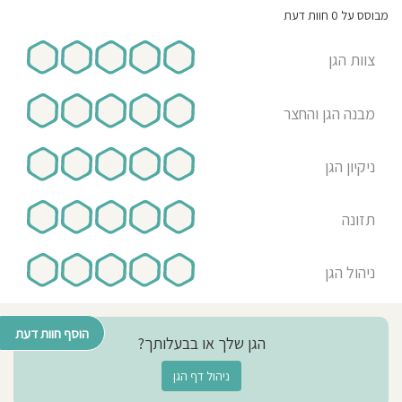
שעות
פעילות
מבוסס על 0 חוות דעת
הגן:
7:30-
16:00
צוות הגן
שעות
פעילות
בשישי:
08:00-
12:30
מבנה הגן והחצר
אני
מאמין:
טבעוני
ניקיון הגן
,
קסום
ובניחוח
של
פעם
תזונה
גישה
חינוכית:
גן
אנטרטפוסופי
בשיטת
וולדורף
ניהול הגן
הוסף חוות דעת
הגן שלך או בבעלותך?
ניהול דף הגן