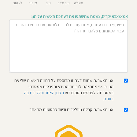
מעולה
טוב מאד
טוב
שיפור
לא טוב
חוסגן
אמא/אבא יקרים, נשמח שתשתפו את דעתכם האישית על הגן:
דיניות
רטיות
קנון
אתר
אני מאשר/ת שחוות דעת זו מבוססת על החוויה האישית שלי עם
הגן וכי אני אחראי/ת לנכונות המידע והפרטים שמסרתי
במסגרתה. לפרטים נוספים ראו
תקנון האתר וכללי כתיבה
באתר
.
אני מאשר/ת קבלת ניוזלטרים ודיוור פרסומות מהאתר