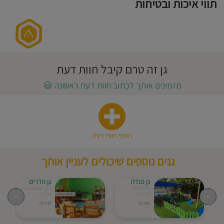
תווי איכות ובטיחות
חוסגן
דיניות
רטיות
גן זה טרם קיבל חוות דעת
קנון
מזמינים אותך לכתוב חוות דעת ראשונה
😃
אתר
הוסף חוות דעת
גנים נוספים שיכולים לעניין אותך
גן פנדה
גן הדרים
האלון 104
דרך הפארק 63
תל מונד
נתניה
>
<
3.08 ק"מ
3.55 ק"מ