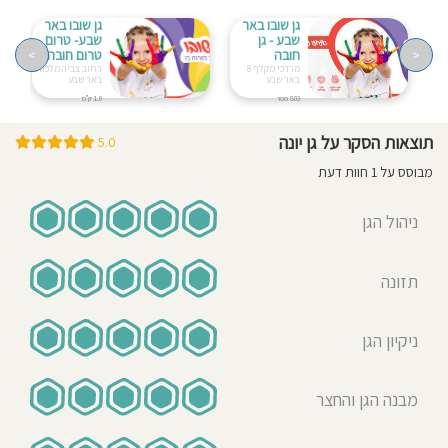
גן שובו באר
גן שובו באר
שבע - גן
שבע- טרום
<
חובה
טרום חובה
>
מרדכי מקלף 8
רחוב צביה מלכה 28
באר שבע
באר שבע
803 מטר
1.0 ק"מ
תוצאות הסקר על גן יונה
5.0
מבוסס על 1 חוות דעת
ניהול הגן
תזונה
ניקיון הגן
מבנה הגן והחצר