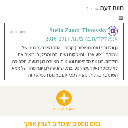
חוסגן
חוות דעת
סה"כ 1
דיניות
רטיות
Stella Zamir Tivrovsky
31-01-2019
אמא לילד/ה בגן בשנת 2016-2017
קנון
גן וולדורף (אנתרופוסופי) קסום - אחד מארבעה גנים של
עמותת "נטע ארז". זהו מקום נעים, חם ומכיל, בו רואים את
אתר
הילדים. הגננות מדהימות ונעימות. האוירה בגן רגועה, הסביבה
לא עמוסה ואין רעשי רקע. בתי, שהגיעה לגן יונה מהגן של אמא,
השתלבה בקלות ונהנתה מכל יום במקום הנפלא הזה
הוסף חוות דעת
גנים נוספים שיכולים לעניין אותך