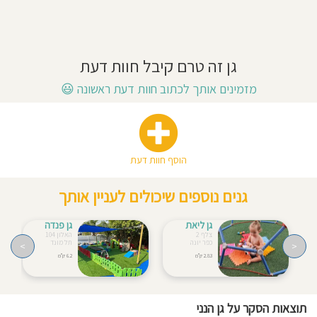
חוסגן
דיניות
גן זה טרם קיבל חוות דעת
רטיות
מזמינים אותך לכתוב חוות דעת ראשונה
😃
קנון
אתר
הוסף חוות דעת
גנים נוספים שיכולים לעניין אותך
גן ליאת
גן פנדה
צלף 2
האלון 104
כפר יונה
תל מונד
>
<
2.83 ק"מ
6.2 ק"מ
תוצאות הסקר על גן הנני