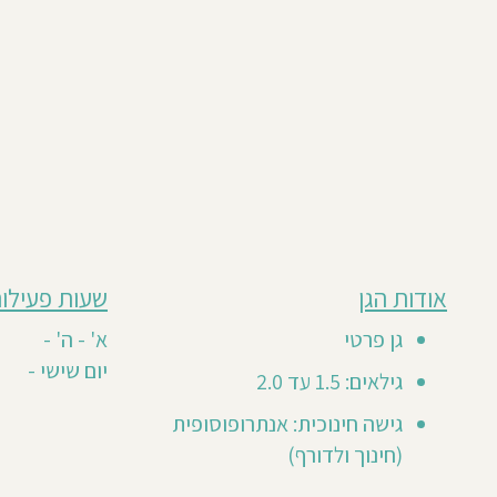
מבוסס
אודות הגן
שעות פעילות
גן
על
0
זה
גן פרטי
א' - ה' -
חוות
טרם
יום שישי -
דעת
גילאים: 1.5 עד 2.0
קיבל
חוות
גישה חינוכית: אנתרופוסופית
דעת
(חינוך ולדורף)
מזמינים