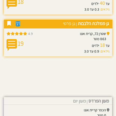
18
ן
40
עד
ילדים
גילאים:
0.3 עד 3.0
ברו
יתנו
גן ממלכת הלבבות
גן פרטי
|
שטרן 72, קרית אונו
4.9
גזין
863 מטר
19
18
עד
ילדים
נים
גילאים:
0.9 עד 3.0
ם
ישור
אשוני
וצאת
שיון
מעון הפרדס
מעון יום
|
ן
הכפר קריית אונו
0 מטר