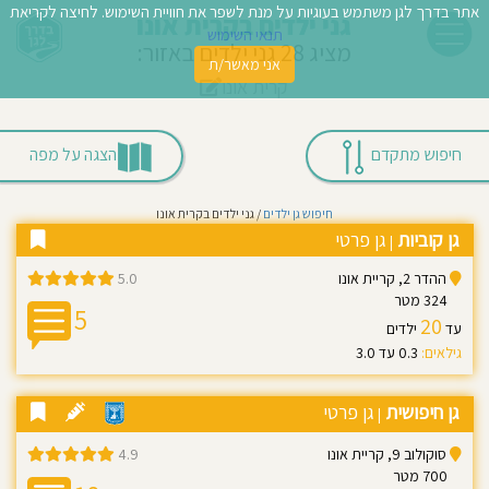
אתר בדרך לגן משתמש בעוגיות על מנת לשפר את חוויית השימוש. לחיצה לקריאת
גני ילדים בקרית אונו
תנאי השימוש
מציג 28 גני ילדים באזור:
אני מאשר/ת
קרית אונו
פשו
ן
חיפוש מתקדם
הצגה על מפה
לדים
חיפוש גן ילדים
/ גני ילדים בקרית אונו
צת
גן קוביות
גן פרטי
|
לינו
ההדר 2, קריית אונו
5.0
324 מטר
5
תבו
20
עד
ילדים
גילאים:
0.3 עד 3.0
וות
עת
גן חיפושית
גן פרטי
|
וסיפו
סוקולוב 9, קריית אונו
4.9
700 מטר