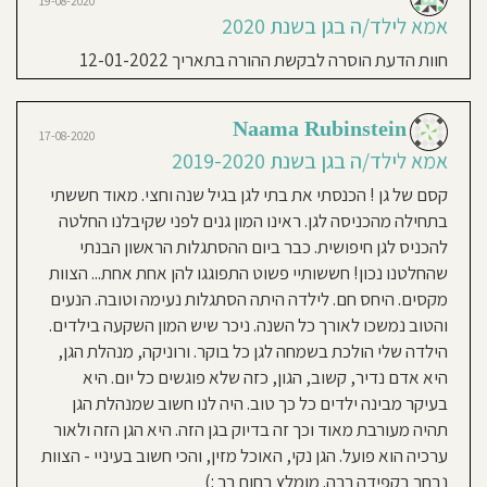
19-08-2020
חוגים
-
חוסגן
אמא לילד/ה בגן בשנת 2020
צוות מקסים, מאוד משקיעים בילדים
ליווי
התפתחותי
בתנועה,
ממליצה בחום
חוות הדעת הוסרה לבקשת ההורה בתאריך 12-01-2022
תיאטרון,
חי-גן,
דיניות
מוזיקה,
אנגלית
רטיות
תזונה:
Mayan Asif-Levy
בישול
Naama Rubinstein
04-09-2019
טרי
17-08-2020
בגן
אמא לילד/ה בגן בשנת 2018
אמא לילד/ה בגן בשנת 2019-2020
על
קנון
בסיס
יומיומי
-2019
-
קסם של גן ! הכנסתי את בתי לגן בגיל שנה וחצי. מאוד חששתי
תפריט
אתר
בשיתוף
ברגע שנכנסים לגן חיפושית יש תחושה
בתחילה מהכניסה לגן. ראינו המון גנים לפני שקיבלנו החלטה
קופת
חולים
נעימה. תחושה שהגעת למקום רגוע
מכבי
להכניס לגן חיפושית. כבר ביום ההסתגלות הראשון הבנתי
שעות
ונעים לילדים. ורוניקה והצוות מקסימות
שהחלטנו נכון! חששותיי פשוט התפוגגו להן אחת אחת... הצוות
פעילות
הגן:
והבת שלנו הולכת לגן בשמחה!
מקסים. היחס חם. לילדה היתה הסתגלות נעימה וטובה. הנעים
7:00-
17:00\18:00
והטוב נמשכו לאורך כל השנה. ניכר שיש המון השקעה בילדים.
שעות
פעילות
הילדה שלי הולכת בשמחה לגן כל בוקר. ורוניקה, מנהלת הגן,
בשישי:
Ganit Gray
7:30-
04-09-2019
12:00
היא אדם נדיר, קשוב, הגון, כזה שלא פוגשים כל יום. היא
כל
אמא לילד/ה בגן בשנת 2018-
שישי
בעיקר מבינה ילדים כל כך טוב. היה לנו חשוב שמנהלת הגן
אני
2019
תהיה מעורבת מאוד וכך זה בדיוק בגן הזה. היא הגן הזה ולאור
מאמין:
ערכיה הוא פועל. הגן נקי, האוכל מזין, והכי חשוב בעיניי - הצוות
גן חיפושית הוא גן מאוד נעים, פשוט חם
גישה
נבחר בקפידה רבה. מומלץ בחום רב :)
חינוכית: