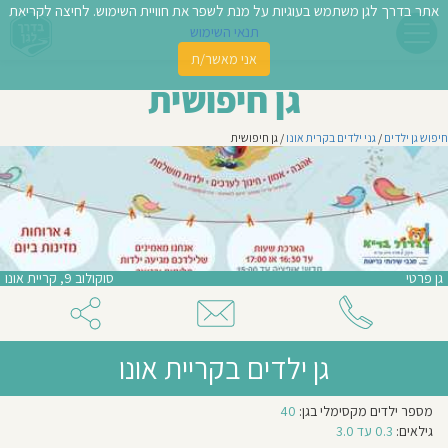
אתר בדרך לגן משתמש בעוגיות על מנת לשפר את חוויית השימוש. לחיצה לקריאת
תנאי השימוש
אני מאשר/ת
פשו
גן חיפושית
ן
חיפוש גן ילדים
/
גני ילדים בקרית אונו
/ גן חיפושית
לדים
צת
לינו
גן פרטי
סוקולוב 9, קריית אונו
תבו
וות
גן ילדים בקריית אונו
עת
מספר
מספר ילדים מקסימלי בגן:
40
וסיפו
קבוצות
בגן:
גילאים:
0.3 עד 3.0
3