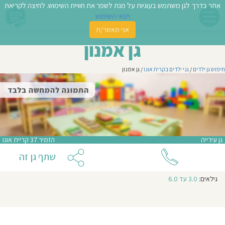
אתר בדרך לגן משתמש בעוגיות על מנת לשפר את חוויית השימוש. לחיצה לקריאת
תנאי השימוש
אני מאשר/ת
פשו
גן אמנון
ן
חיפוש גן ילדים
/
גני ילדים בקרית אונו
/ גן אמנון
לדים
צת
לינו
גן עירייה
הזמיר 37 קריית אונו
תבו
שתף גן זה
וות
גילאים:
3.0 עד 6.0
עת
וסיפו