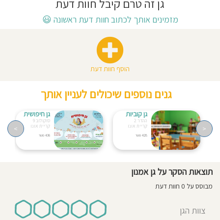
גן זה טרם קיבל חוות דעת
חוסגן
מזמינים אותך לכתוב חוות דעת ראשונה
😃
דיניות
רטיות
הוסף חוות דעת
קנון
גנים נוספים שיכולים לעניין אותך
אתר
גן קוביות
גן חיפושית
ההדר 2
סוקולוב 9
קריית אונו
קריית אונו
>
<
428 מטר
436 מטר
תוצאות הסקר על גן אמנון
מבוסס על 0 חוות דעת
צוות הגן