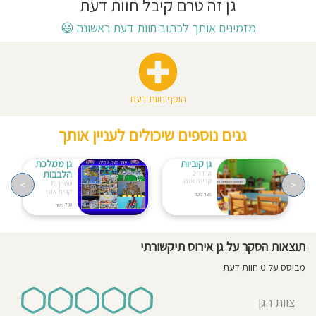
גן זה טרם קיבל חוות דעת
חוסגן
מזמינים אותך לכתוב חוות דעת ראשונה
😃
דיניות
רטיות
הוסף חוות דעת
קנון
גנים נוספים שיכולים לעניין אותך
אתר
גן קוביות
גן ממלכת
הלבבות
ההדר 2
קריית אונו
>
<
שטרן 72
קרית אונו
438 מטר
700 מטר
תוצאות הסקר על גן אירוס תיקשורתי
מבוסס על 0 חוות דעת
צוות הגן