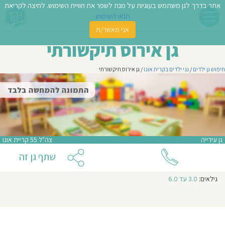
אתר בדרך לגן משתמש בעוגיות על מנת לשפר את חוויית השימוש. לחיצה לקריאת
תנאי השימוש
אני מאשר/ת
פשו
גן אירוס תיקשורתי
ן
חיפוש גן ילדים
/
גני ילדים בקרית אונו
/ גן אירוס תיקשורתי
לדים
צת
לינו
גן עירייה
צה"ל 55 קריית אונו
תבו
שתף גן זה
וות
גילאים:
3.0 עד 6.0
עת
וסיפו