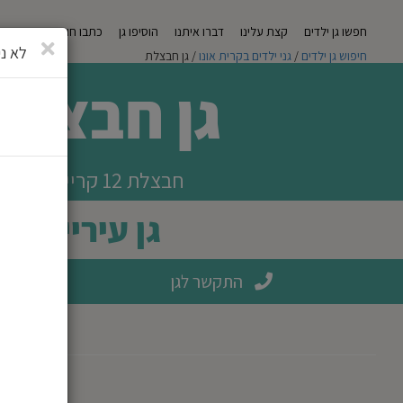
חפשו גן ילדים
קצת עלינו
דברו איתנו
הוסיפו גן
כתבו חוות דעת
מגזי
סגירה
לא ני
חיפוש גן ילדים
/
גני ילדים בקרית אונו
/ גן חבצלת
גן חבצלת
חבצלת 12 קריית אונו
גן עירייה
התקשר לגן