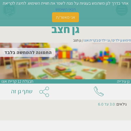
אתר בדרך לגן משתמש בעוגיות על מנת לשפר את חוויית השימוש. לחיצה לקריאת
תנאי השימוש
אני מאשר/ת
פשו
גן חצב
ן
חיפוש גן ילדים
/
גני ילדים בקרית אונו
/ גן חצב
לדים
אני מעונין שהודעה זו תישלח לגנים נוספים באזור
צת
לינו
אני מאשר/ת קבלת ניוזלטרים ודיוור מהאתר
גן עירייה
חבצלת 12 קריית אונו
תבו
שתף גן זה
וות
גילאים:
3.0 עד 6.0
עת
וסיפו