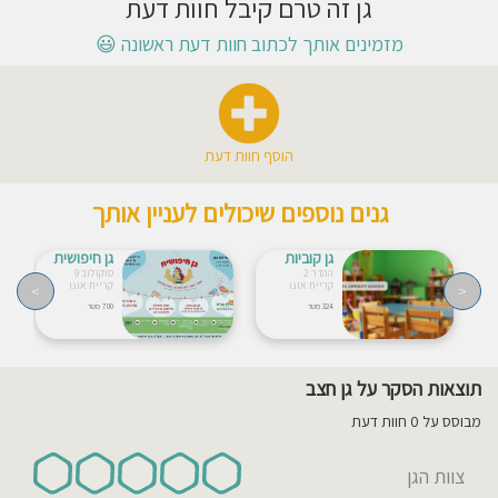
גן זה טרם קיבל חוות דעת
חוסגן
מזמינים אותך לכתוב חוות דעת ראשונה
😃
דיניות
רטיות
הוסף חוות דעת
קנון
גנים נוספים שיכולים לעניין אותך
אתר
גן קוביות
גן חיפושית
ההדר 2
סוקולוב 9
קריית אונו
קריית אונו
>
<
324 מטר
700 מטר
תוצאות הסקר על גן חצב
מבוסס על 0 חוות דעת
צוות הגן