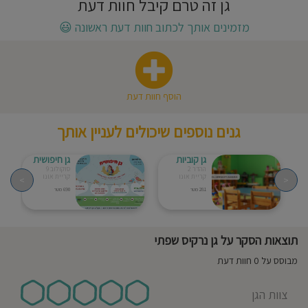
גן זה טרם קיבל חוות דעת
חוסגן
מזמינים אותך לכתוב חוות דעת ראשונה
😃
דיניות
רטיות
הוסף חוות דעת
קנון
גנים נוספים שיכולים לעניין אותך
אתר
גן קוביות
גן חיפושית
ההדר 2
סוקולוב 9
קריית אונו
קריית אונו
>
<
281 מטר
690 מטר
תוצאות הסקר על גן נרקיס שפתי
מבוסס על 0 חוות דעת
צוות הגן