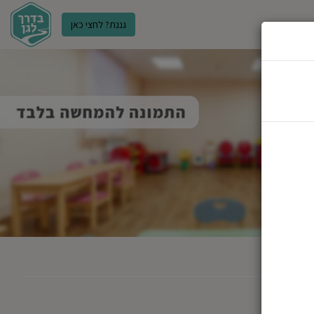
גננת? לחצי כאן
ר