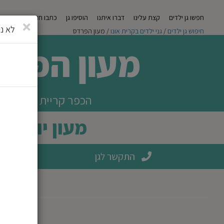
חפשו גן ילדים
קצת עלינו
דברו איתנו
הוסיפו גן
כתבו חוות דעת
מגזי
סגירה
לא ני
חיפוש גן ילדים
/
גני ילדים בקרית אונו
/ מעון הפרדס
מעון הפרד
הכפר קריית אונו
מעון יום
התקשר לגן