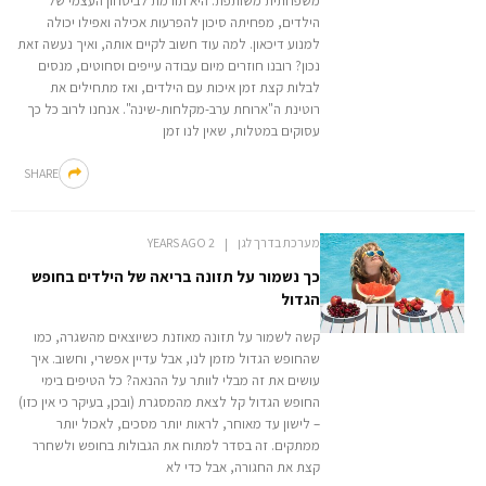
משפחתית משותפת: היא תורמת לביטחון העצמי של
הילדים, מפחיתה סיכון להפרעות אכילה ואפילו יכולה
למנוע דיכאון. למה עוד חשוב לקיים אותה, ואיך נעשה זאת
נכון? רובנו חוזרים מיום עבודה עייפים וסחוטים, מנסים
לבלות קצת זמן איכות עם הילדים, ואז מתחילים את
רוטינת ה"ארוחת ערב-מקלחות-שינה". אנחנו לרוב כל כך
עסוקים במטלות, שאין לנו זמן
SHARE
מערכת בדרך לגן
2 YEARS AGO
כך נשמור על תזונה בריאה של הילדים בחופש
הגדול
קשה לשמור על תזונה מאוזנת כשיוצאים מהשגרה, כמו
שהחופש הגדול מזמן לנו, אבל עדיין אפשרי, וחשוב. איך
עושים את זה מבלי לוותר על ההנאה? כל הטיפים בימי
החופש הגדול קל לצאת מהמסגרת (ובכן, בעיקר כי אין כזו)
– לישון עד מאוחר, לראות יותר מסכים, לאכול יותר
ממתקים. זה בסדר למתוח את הגבולות בחופש ולשחרר
קצת את החגורה, אבל כדי לא