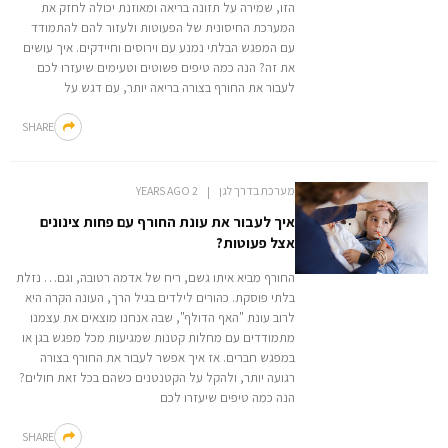
הזו, שמירה על תזונה בריאה ומאוזנת יכולה לחזק את
המערכת החיסונית של הפעוטות ולעזור להם להתמודד
עם המפגש הבלתי נמנע עם וירוסים וחיידקים. איך עושים
את זה? הנה כמה טיפים פשוטים וטעימים שיעזרו לכם
לעבור את החורף בצורה בריאה יותר, עם דגש על
SHARE
מערכת בדרך לגן
2 YEARS AGO
איך לעבור את עונת החורף עם פחות צינונים
אצל פעוטות?
החורף מביא איתו גשם, ריח של אדמה רטובה, וגם… נזלת
בלתי פוסקת. כהורים לילדים בגיל הרך, העונה הקרה היא
לרוב עונת "האף הדולף", שבה אנחנו מוצאים את עצמנו
מתמודדים עם מחלות קטנות שמגיעות מכל מפגש בגן או
במפגש חברים. אז איך אפשר לעבור את החורף בצורה
רגועה יותר, ולהקל על הקטנטנים כשהם בכל זאת חולים?
הנה כמה טיפים שיעזרו לכם
SHARE