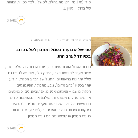
סידן (פי 3 מזו הקיימת בחלב, למשל), לצד כמויות גבוהות
של ברזל, ויטמין E,
SHARE
מאיה יועצת תזונה טבעית
6 YEARS AGO
ספיישל שבועות בסגול: מתכון לסלט כרוב
במיוחד לערב החג
הכרוב הסגול הוא תוספת צבעונית ונהדרת לכל סלט ומנה,
אשר מעבר להוספת הצבע החזק שלו, מוסיפה לגופנו גם
שלל יתרונות בריאותיים. הסגול של הכרוב הסגול, הידוע
יותר בכינויו "כרוב אדום", נובע מתכולת הפיגמנטים
הסגולים שבו – האנתוציאנינים. אנתוציאנינים: פיגמנטים
אדומים-סגולים ממשפחת הפלבונואידים.הפלבונואידים
הם משפחה גדולה של פיטוכימיקלים מגנים הנמצאים
בירקות ובפירות. הפלבונואידים פועלים לעתים קרובות
כנוגדי חמצון.אנתוציאנינים הם נוגדי חמצון
SHARE