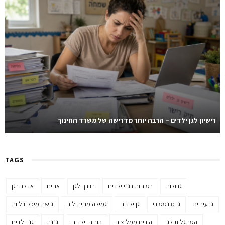
רישיון לגן ילדים – הרבה יותר מדרישה של משרד החינוך
TAGS
גבולות
בטיחות בגני ילדים
בדרך לגן
אחים
אדלר בגן
גן עירייה
גן מונטסורי
גן ילדים
גמילה מחיתולים
גישת מיכל דליות
הסתגלות לגן
הורים ממליצים
הורים וילדים
גננת
גני ילדים