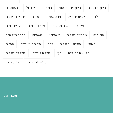
חינוך מונטסורי
חינוך אנתרופוסופי
חורף
חופש גדול
הרשמה לגן
ילדים
יועצת חינוכית
יום המשפחה
טיפים
חיפוש גני ילדים
משחק
מעורבות הורים
מדריכת הורים
ילדים והורים
סוף שנה
מתכונים לילדים
משפחתון
משפחה
משחק בגיל הרך
פעוטון
פסיכולוגית ילדים
פסח
פיקוח בגני ילדים
ספרים
קלינאית תקשורת
קיץ
פעילות לילדים
פעילויות לילדים
תזונה בגני ילדים
שיטת אדלר
תקנון האתר