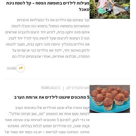
פעילות לילדים בחופשת הפסח – קל לטפח גינת
מאכל
כבר עשיתם עם הילדים את כל הפעילויות והיצירות
האפשרויות בחופשת הפסח? בחופש הזה תוכלו לטפח
איתם פינה ירוקה בבית, לזרוע יחד זרעים ולהנביט שורשים.
הנה 5 רעיונות לזרעים שקל להשיג וכיף לגדל יחד לערב
את הילדים בתהליך טיפוח פינה ירוקה בבית, מעבר להנאה
ולזמן האיכות יחד, ילמד את הילדים דבר או שניים על
התמדה, סבלנות ואחריות, ואחרי שהצמחים יגדלו הם
SHARE
מערכת בדרך לגן
5 YEARS AGO
5 מתכונים שיגוונו לילדים את ארוחת הערב
יקום ההורה שלא שמע מהילדים שלו בארוחת הערב
לפחות פעם אחת את המשפט "מה, שוב חביתה וסלט?".
אז כדי לגוון, לפניכם 5 מתכונים לארוחת ערב טעימה מאוד
וקצת שונה, כזו שהילדים יופתעו לגלות בצלחת. מאפינס
טחינה הטחינה טובה לבריאות – יש בה כמות יפה מאוד של