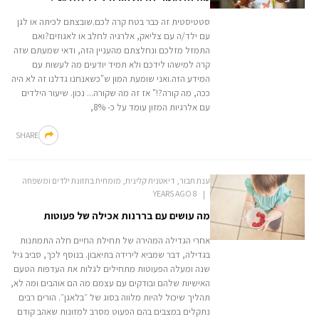
סטטיסטית זה כבר בטח קרה לכם.שובצתם לכיתה או לגן
עם ילד/ה עם צליאק, אלרגיה לחלב או לאגוזים?ואם
התמזל מזלכם ונחלצתם מהעניין הזה, ודאי שמעתם שזה
קרה למישהו לידכם ולא תמיד יודעים מה לעשות עם
המידע הזה.ואני שומעת המון ש"כשאנחנו גדלנו זה לא היה
ככה, מה קורה?!" אז זה מה שקורה... נכון. שיעור הילדים
עם אלרגיות המזון עומד על כ- 8%,
SHARE
ענת תבור, דיאטנית קלינית, מומחית בתזונת ילדים ומשפחה
8 YEARS AGO
מה עושים עם בררנות אכילה של פעוטות
אחרי הגדילה המהירה של תחילת החיים חלה התמתנות
בגדילה, דבר שמביא לירידה בתיאבון. בנוסף לכך, סביב גיל
שנה ומעלה הפעוטות מתחילים לגלות את העדפות הטעם
האישיות שלהם ובודקים עם עצמם מה הם אוהבים ומה לא,
תהליך שיכול להיות מלווה בסוג של ״בלאגן״. הורים רבים
נתקלים במצבים בהם הפעוט מסרב למזונות שאהב קודם