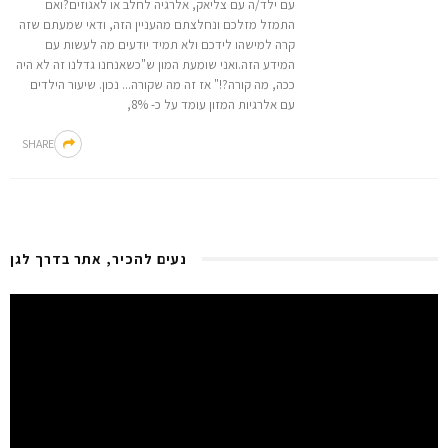
עם ילד/ה עם צליאק, אלרגיה לחלב או לאגוזים?ואם
התמזל מזלכם ונחלצתם מהעניין הזה, ודאי שמעתם שזה
קרה למישהו לידכם ולא תמיד יודעים מה לעשות עם
המידע הזה.ואני שומעת המון ש"כשאנחנו גדלנו זה לא היה
ככה, מה קורה?!" אז זה מה שקורה... נכון. שיעור הילדים
עם אלרגיות המזון עומד על כ- 8%,
SHARE
נעים להכיר, אתר בדרך לגן
Video
Player