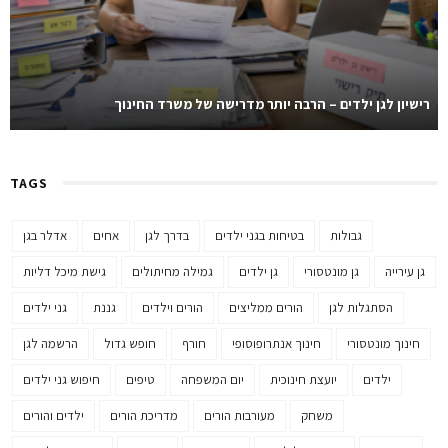
רישיון לגן ילדים – הרבה יותר מדרישה של משרד החינוך
TAGS
גבולות
בטיחות בגני ילדים
בדרך לגן
אחים
אדלר בגן
גן עירייה
גן מונטסורי
גן ילדים
גמילה מחיתולים
גישת מיכל דליות
הסתגלות לגן
הורים ממליצים
הורים וילדים
גננת
גני ילדים
חינוך מונטסורי
חינוך אנתרופוסופי
חורף
חופש גדול
הרשמה לגן
ילדים
יועצת חינוכית
יום המשפחה
טיפים
חיפוש גני ילדים
משחק
מעורבות הורים
מדריכת הורים
ילדים והורים