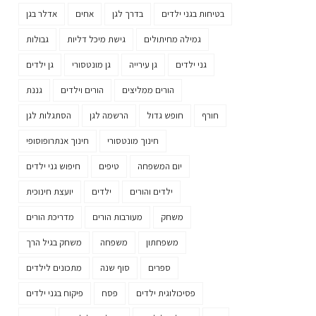
בטיחות בגני ילדים
בדרך לגן
אחים
אדלר בגן
גמילה מחיתולים
גישת מיכל דליות
גבולות
גני ילדים
גן עירייה
גן מונטסורי
גן ילדים
הורים ממליצים
הורים וילדים
גננת
חורף
חופש גדול
הרשמה לגן
הסתגלות לגן
חינוך מונטסורי
חינוך אנתרופוסופי
יום המשפחה
טיפים
חיפוש גני ילדים
ילדים והורים
ילדים
יועצת חינוכית
משחק
מעורבות הורים
מדריכת הורים
משפחתון
משפחה
משחק בגיל הרך
ספרים
סוף שנה
מתכונים לילדים
פסיכולוגית ילדים
פסח
פיקוח בגני ילדים