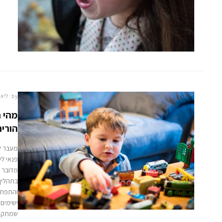
by :
ליאו
מהי ח
הורי
מעבר ל
פנאי לע
מדובר 
בתהליך
ישימים
שמתקיי