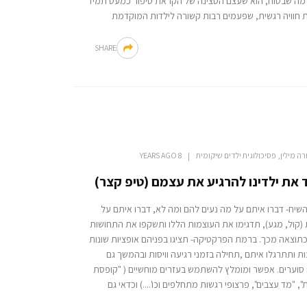
מה שבטוח, הוא שעצם הסצינה של הקראת סיפור כמעט תמיד
 חוויה רגשית, שפעמים רבות קשורה לילדות המוקדמת
SHARE
רה מילין, פסיכולוגית ילדים שיקומית
8 YEARS AGO
את ילדינו להרגיע את עצמם (טיפ קצר)
שיח- דברו איתם על מה נעים להם ומה לא, דברו איתם על
 (קול, מגע), תדגימו את העוצמות הללו ותשקפו את התחושות
תוצאה מכך. ברמת הפרקטיקה- תציגו בפניהם אופציות שונות
ת ותתרגלו איתם ,תחילה בזמני רגיעה וויסות ובהמשך גם
 סוערים. אפשר ומומלץ להשתמש בעזרים מוחשיים ( "קופסת
", "מד עצבים", פרצופי רגשות מתחלפים וכו'....) וכדאי גם