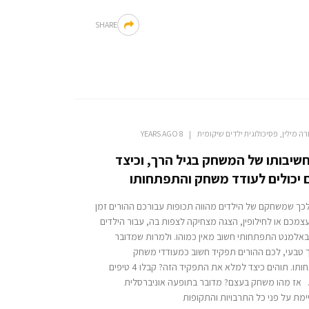
SHARE
רה מילין, פסיכולוגית ילדים שיקומית
8 YEARS AGO
שיבותו של המשחק בגיל הרך, וכיצד
ם יכולים לעודד משחק והתפתחותו
כך שמשחקם של הילדים מהווה תכופות עבורכם ההורים זמן
צמכם או לחילופין, הצגה מצחיקה לצפות בה, עבור הילדים
באלמנט התפתחותי חשוב מאין כמוהו. ולמרות שמדובר
 טבעי, לכם ההורים תפקיד חשוב כמעודדי משחק
והתפתחותו. תוהים כיצד למלא את התפקיד הזה? קבלו 4 טיפים
. אז מהו משחק בעצם? מדובר בתופעה אוניברסלית
מת על פני כל התרבויות והתקופות