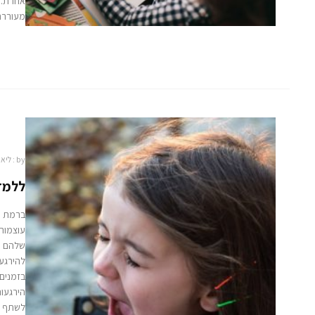
אחרת. 
מעוררת
by :
ליאו
ללמד 
ברמת ה
עוצמות
שלהם כ
להירגעו
בזמנים
הירגעות
לשתף