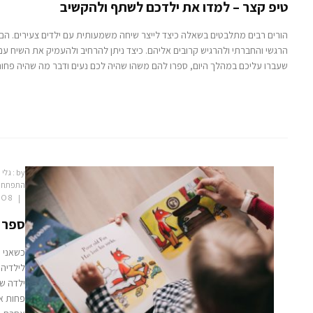
טיפ קצר – למדו את ילדכם לשתף ולהקשיב
הורים רבים מתלבטים בשאלה כיצד לייצר שיחה משמעותית עם ילדים צעירים. הם 
הרגשי והחברתי ולהרגיש קרובים אליהם. כיצד ניתן להרחיב ולהעמיק את השיח עם
שעברו עליכם במהלך היום, ספרו להם משהו שהיה לכם נעים ודבר מה שהיה פחות
by :
גלי 
התפתחו
8 YEARS AGO
ספר –
כשאני ח
לילדיהם
ילדה שק
פחות אי