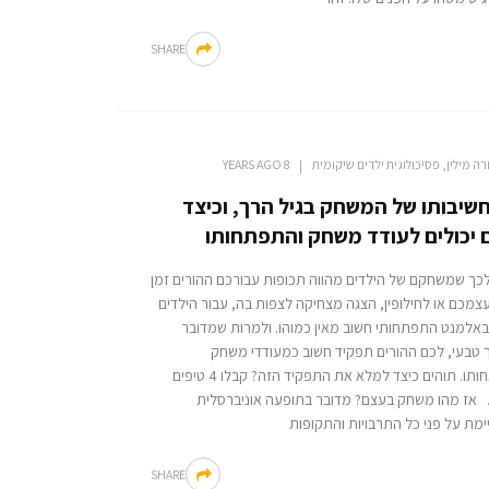
SHARE
רה מילין, פסיכולוגית ילדים שיקומית
8 YEARS AGO
שיבותו של המשחק בגיל הרך, וכיצד
ם יכולים לעודד משחק והתפתחותו
כך שמשחקם של הילדים מהווה תכופות עבורכם ההורים זמן
צמכם או לחילופין, הצגה מצחיקה לצפות בה, עבור הילדים
באלמנט התפתחותי חשוב מאין כמוהו. ולמרות שמדובר
 טבעי, לכם ההורים תפקיד חשוב כמעודדי משחק
והתפתחותו. תוהים כיצד למלא את התפקיד הזה? קבלו 4 טיפים
. אז מהו משחק בעצם? מדובר בתופעה אוניברסלית
מת על פני כל התרבויות והתקופות
SHARE