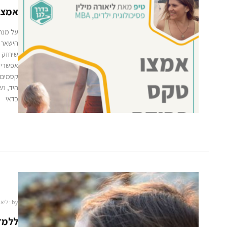
אמצו
על מנת 
הישארו
שיחזק א
אפשרית
קסמים 
היד, נש
כדאי
by :
ליאו
ללמד 