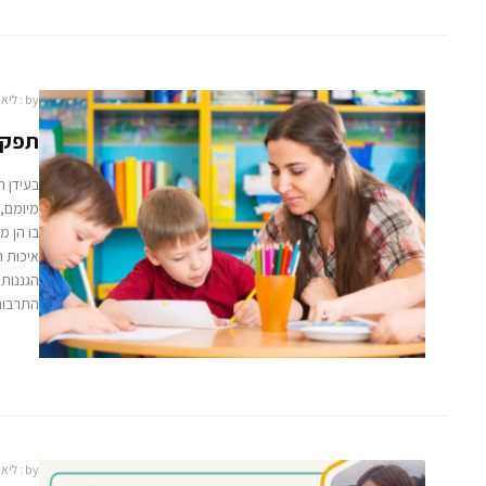
by :
ליאו
תפקי
בעידן ה
מיומם, 
בו הן מ
איכות ה
הגננות 
התרבות 
by :
ליאו