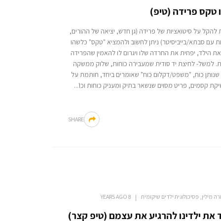
 טקס פרידה (טיפ)
להקל על סיטואציות של פרידה (גן חדש, יציאה של ההורים,
ת עם סבתא/בייביסיטר) ניתן לחשוב ולהמציא "טקס" כלשהו
ת הילד, יפחית את החרדה שלו ויגרום לו להאמין שהפרידה
. למשל- לחיצת יד סודית שמעבירה כוחות, שלוק ממשקה
שנותן כוח, "משפט/דקלום כוח" שאומרים ביחד, חותמת על
יקת קסמים, פריט מסוים שנשאר בתיק ומעניק כוחות וכו'...
SHARE
רה מילין, פסיכולוגית ילדים שיקומית
8 YEARS AGO
את ילדינו להרגיע את עצמם (טיפ קצר)