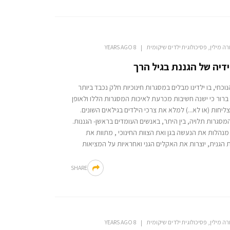
רה מילין, פסיכולוגית ילדים שיקומית
8 YEARS AGO
דיה של הגננת בגיל הרך
נוכחי, בו ילדינו מבלים במסגרות חינוכיות חלק נכבד ביותר
ברור כי ישנה חשיבות מכרעת לאיכות המסגרות הללו ולאופן
צליחות (או לא...) למלא את צרכי הילדים בגילאים השונים.
מסגרות תלויה, בין היתר, באנשים העומדים בראשן- הגננות.
מנהלות את הנעשה בגן ואת הצוות החינוכי , מתוות את
הגנית, יוצרות את האקלים הגני ואחראיות על המציאות
SHARE
רה מילין, פסיכולוגית ילדים שיקומית
8 YEARS AGO