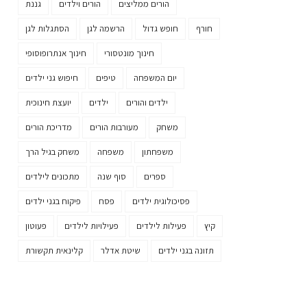
הורים ממליצים
הורים וילדים
גננת
חורף
חופש גדול
הרשמה לגן
הסתגלות לגן
חינוך מונטסורי
חינוך אנתרופוסופי
יום המשפחה
טיפים
חיפוש גני ילדים
ילדים והורים
ילדים
יועצת חינוכית
משחק
מעורבות הורים
מדריכת הורים
משפחתון
משפחה
משחק בגיל הרך
ספרים
סוף שנה
מתכונים לילדים
פסיכולוגית ילדים
פסח
פיקוח בגני ילדים
קיץ
פעילות לילדים
פעילויות לילדים
פעוטון
תזונה בגני ילדים
שיטת אדלר
קלינאית תקשורת