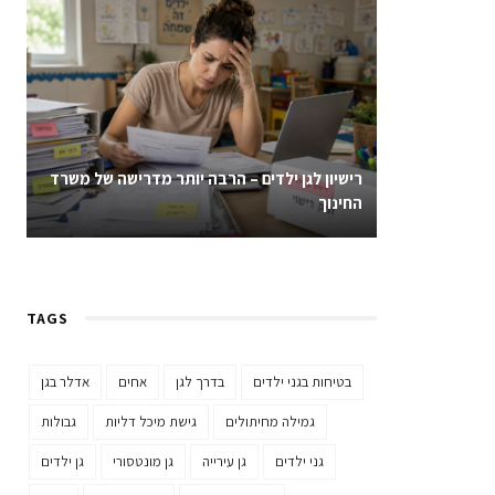
רישיון לגן ילדים – הרבה יותר מדרישה של משרד
החינוך
TAGS
בטיחות בגני ילדים
בדרך לגן
אחים
אדלר בגן
גמילה מחיתולים
גישת מיכל דליות
גבולות
גני ילדים
גן עירייה
גן מונטסורי
גן ילדים