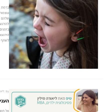
ברמת ה
עוצמות
שלהם כ
להירגעו
בזמנים
הירגעות
לשתף
by :
ליאו
העניק
אל תשכ