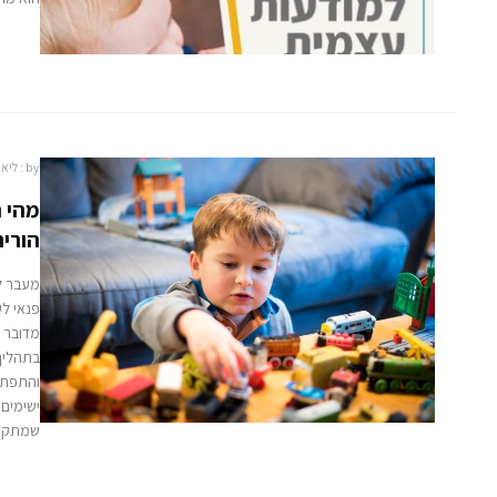
by :
ליאו
מהי ח
הורי
מעבר ל
פנאי לע
מדובר 
בתהליך
ישימים
שמתקיי