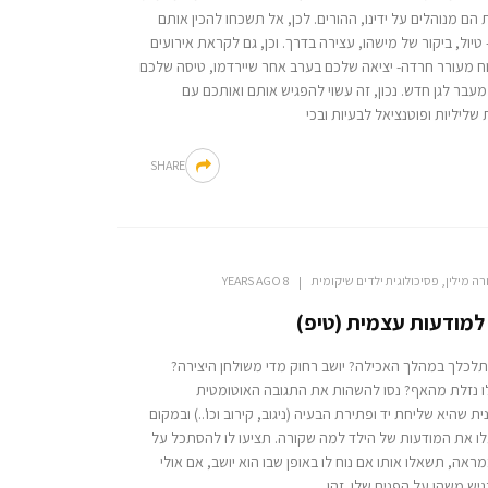
 הם מנוהלים על ידינו, ההורים. לכן, אל תשכחו להכין אותם
טיול, ביקור של מישהו, עצירה בדרך. וכן, גם לקראת אירועים
וח מעורר חרדה- יציאה שלכם בערב אחר שיירדמו, טיסה שלכם
מעבר לגן חדש. נכון, זה עשוי להפגיש אותם ואותכם עם
שליליות ופוטנציאל לבעיות ובכי
SHARE
רה מילין, פסיכולוגית ילדים שיקומית
8 YEARS AGO
למודעות עצמית (טיפ)
תלכלך במהלך האכילה? יושב רחוק מדי משולחן היצירה?
לו נזלת מהאף? נסו להשהות את התגובה האוטומטית
ת שהיא שליחת יד ופתירת הבעיה (ניגוב, קירוב וכו'..) ובמקום
לו את המודעות של הילד למה שקורה. תציעו לו להסתכל על
ראה, תשאלו אותו אם נוח לו באופן שבו הוא יושב, אם אולי
יש משהו על הפנים שלו. זהו