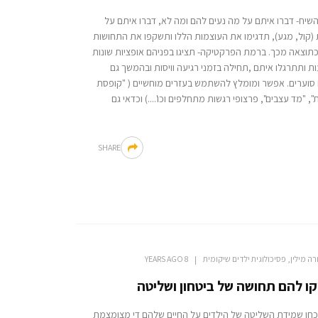
שיח- דברו איתם על מה נעים להם ומה לא, דברו איתם על
 (קול, מגע), תדגימו את העוצמות הללו ותשקפו את התחושות
תוצאה מכך. ברמת הפרקטיקה- תציגו בפניהם אופציות שונות
ת ותתרגלו איתם ,תחילה בזמני רגיעה וויסות ובהמשך גם
 סוערים. אפשר ומומלץ להשתמש בעזרים מוחשיים ( "קופסת
", "מד עצבים", פרצופי רגשות מתחלפים וכו'....) וכדאי גם
SHARE
רה מילין, פסיכולוגית ילדים שיקומית
8 YEARS AGO
ו להם תחושה של ביטחון ושליטה
חו שמידת השליטה של הילדים על החיים שלהם די מצומצמת