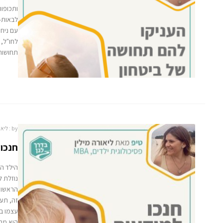
ותכופות
לבאות- 
עם ניח
לחו"ל, 
תחושות 
by :
ליאו
חנכו 
הילד ה
נוזלת 
הראשוני
זה, תע
עצמו במ
הוא מרג