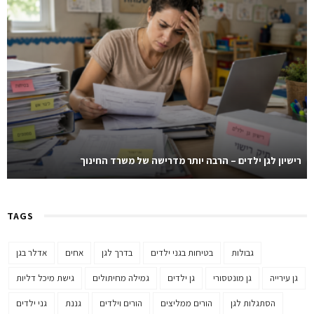
רישיון לגן ילדים – הרבה יותר מדרישה של משרד החינוך
TAGS
גבולות
בטיחות בגני ילדים
בדרך לגן
אחים
אדלר בגן
גן עירייה
גן מונטסורי
גן ילדים
גמילה מחיתולים
גישת מיכל דליות
הסתגלות לגן
הורים ממליצים
הורים וילדים
גננת
גני ילדים