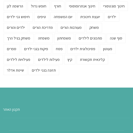
חינוך מונטסורי
חינוך אנתרופוסופי
חורף
חופש גדול
הרשמה לגן
ילדים
יועצת חינוכית
יום המשפחה
טיפים
חיפוש גני ילדים
משחק
מעורבות הורים
מדריכת הורים
ילדים והורים
סוף שנה
מתכונים לילדים
משפחתון
משפחה
משחק בגיל הרך
פעוטון
פסיכולוגית ילדים
פסח
פיקוח בגני ילדים
ספרים
קלינאית תקשורת
קיץ
פעילות לילדים
פעילויות לילדים
תזונה בגני ילדים
שיטת אדלר
תקנון האתר