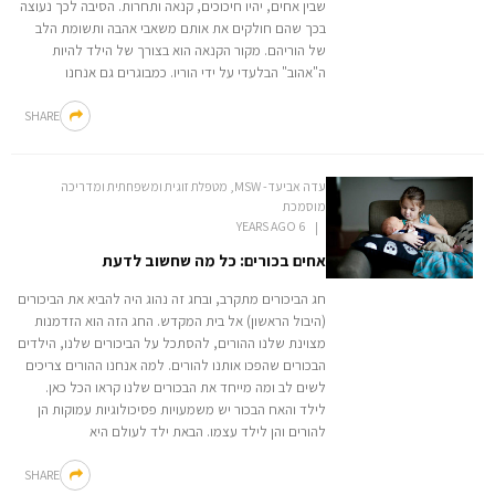
שבין אחים, יהיו חיכוכים, קנאה ותחרות. הסיבה לכך נעוצה
בכך שהם חולקים את אותם משאבי אהבה ותשומת הלב
של הוריהם. מקור הקנאה הוא בצורך של הילד להיות
ה"אהוב" הבלעדי על ידי הוריו. כמבוגרים גם אנחנו
SHARE
עדה אביעד- MSW, מטפלת זוגית ומשפחתית ומדריכה
מוסמכת
6 YEARS AGO
אחים בכורים: כל מה שחשוב לדעת
חג הביכורים מתקרב, ובחג זה נהוג היה להביא את הביכורים
(היבול הראשון) אל בית המקדש. החג הזה הוא הזדמנות
מצוינת שלנו ההורים, להסתכל על הביכורים שלנו, הילדים
הבכורים שהפכו אותנו להורים. למה אנחנו ההורים צריכים
לשים לב ומה מייחד את הבכורים שלנו קראו הכל כאן.
לילד והאח הבכור יש משמעויות פסיכולוגיות עמוקות הן
להורים והן לילד עצמו. הבאת ילד לעולם היא
SHARE