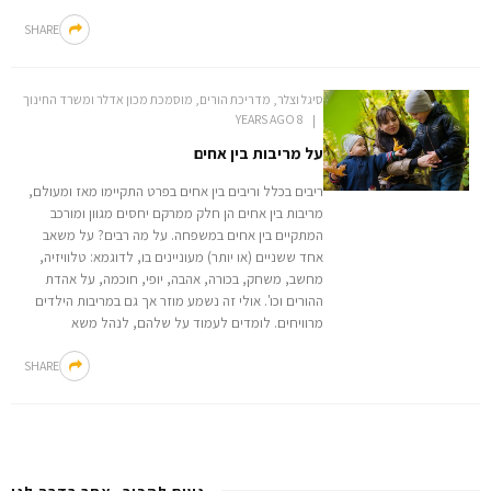
SHARE
סיגל וצלר, מדריכת הורים, מוסמכת מכון אדלר ומשרד החינוך
8 YEARS AGO
על מריבות בין אחים
ריבים בכלל וריבים בין אחים בפרט התקיימו מאז ומעולם,
מריבות בין אחים הן חלק ממרקם יחסים מגוון ומורכב
המתקיים בין אחים במשפחה. על מה רבים? על משאב
אחד ששניים (או יותר) מעוניינים בו, לדוגמא: טלוויזיה,
מחשב, משחק, בכורה, אהבה, יופי, חוכמה, על אהדת
ההורים וכו'. אולי זה נשמע מוזר אך גם במריבות הילדים
מרוויחים. לומדים לעמוד על שלהם, לנהל משא
SHARE