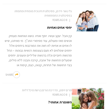
גלי נאור-זידמן, פסיכולוגית חינוכית מומחית ומתמחה
בפסיכולוגיה התפתחותית
8 YEARS AGO
יחסי אחים ואחיות
קין והבל. יעקב ועשיו. יוסף ואחיו. נושא האחאות מעסיק
אנשים מאז ומעולם, עוד מסיפורי התנ"ך. מי מאיתנו, שיש
לו אחים או אחיות לא חווה את המורכבות ביחסים אלו?
יחסים שמלווים לא פעם בעוצמות רגשיות גבוהות – החל
מרגשות חיוביים וכלה ברגשות שליליים וטעונים. יחסים
שמעלים תחושות של אהבה, קירבה והבנה ללא מילים,
בצד תחושות של תחרות, קנאה, כעס, קיפוח או
SHARE
מרים זיסמן, מדריכת הורים בגישת מיכל דליות
8 YEARS AGO
השומרת אחותי?