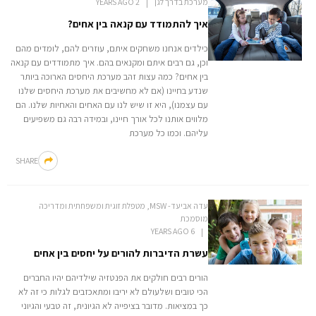
מערכת בדרך לגן
2 YEARS AGO
איך להתמודד עם קנאה בין אחים?
כילדים אנחנו משחקים איתם, עוזרים להם, לומדים מהם
וכן, גם רבים איתם ומקנאים בהם. איך מתמודדים עם קנאה
בין אחים? כמה עצות זהב מערכת היחסים הארוכה ביותר
שנדע בחיינו (אם לא מחשיבים את מערכת היחסים שלנו
עם עצמנו), היא זו שיש לנו עם האחים והאחיות שלנו. הם
מלווים אותנו לכל אורך חיינו, ובמידה רבה גם משפיעים
עליהם. וכמו כל מערכת
SHARE
עדה אביעד- MSW, מטפלת זוגית ומשפחתית ומדריכה
מוסמכת
6 YEARS AGO
עשרת הדיברות להורים על יחסים בין אחים
הורים רבים חולקים את הפנטזיה שילדיהם יהיו החברים
הכי טובים ושלעולם לא יריבו ומתאכזבים לגלות כי זה לא
כך במציאות. מדובר בציפייה לא הגיונית, זה טבעי והגיוני