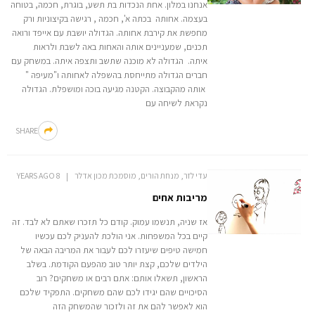
אנחנו במלון. אחת הנכדות בת תשע, בוגרת, חכמה, בטוחה
בעצמה. אחותה בכתה א', חכמה , רגישה בקיצוניות ורק
מחפשת את קירבת אחותה. הגדולה יושבת עם אייפד ורואה
תכנים, שמעניינים אותה והאחות באה לשבת ולראות
איתה. הגדולה לא מוכנה שתשב ותצפה איתה. במשחק עם
חברים הגדולה מתייחסת בהשפלה לאחותה ו"מעיפה "
אותה מהקבוצה. הקטנה מגיעה בוכה ומושפלת. הגדולה
נקראת לשיחה עם
SHARE
עדי לזר, מנחת הורים, מוסמכת מכון אדלר
8 YEARS AGO
מריבות אחים
אז שניה, תנשמו עמוק. קודם כל תזכרו שאתם לא לבד. זה
קיים בכל המשפחות. אני הולכת להעניק לכם עכשיו
חמישה טיפים שיעזרו לכם לעבור את המריבה הבאה של
הילדים שלכם, קצת יותר טוב מהפעם הקודמת. בשלב
הראשון, תשאלו אותם: אתם רבים או משחקים? רוב
הסיכויים שהם יגידו לכם שהם משחקים. התפקיד שלכם
הוא לאפשר להם את זה ולזכור שהמשחק הזה