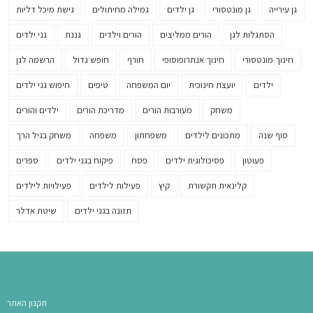
גן עירייה
גן מונטסורי
גן ילדים
גמילה מחיתולים
גישת מיכל דליות
הסתגלות לגן
הורים ממליצים
הורים וילדים
גננת
גני ילדים
חינוך מונטסורי
חינוך אנתרופוסופי
חורף
חופש גדול
הרשמה לגן
ילדים
יועצת חינוכית
יום המשפחה
טיפים
חיפוש גני ילדים
משחק
מעורבות הורים
מדריכת הורים
ילדים והורים
סוף שנה
מתכונים לילדים
משפחתון
משפחה
משחק בגיל הרך
פעוטון
פסיכולוגית ילדים
פסח
פיקוח בגני ילדים
ספרים
קלינאית תקשורת
קיץ
פעילות לילדים
פעילויות לילדים
תזונה בגני ילדים
שיטת אדלר
תקנון האתר