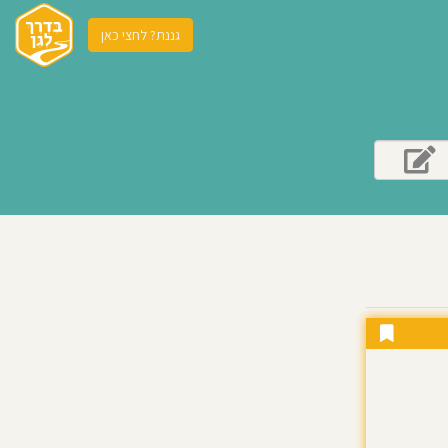
גננת? לחצי כאן
לה ביותר בה.
לפי נתוני הלמ"ס, ב 2019 מתגוררים בירושלים מעל ל 992,00 תושבים, מתוכם מעל ל 114,000 ילדים בין הגילאים 0-
לים מפעילה כ 299 גנים ממלכתיים, 290 גנים ממלכתיים דתיים , 552 גנים חרדים ו 756 גנים בחינוך