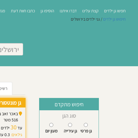
חפשו גן ילדים
קצת עלינו
דברו איתנו
הוסיפו גן
כתבו חוות דעת
מגזי
חיפוש גן ילדים
/ גני ילדים בירושלים
מחפשים גני ילד
רשימ
גן מונטסורי - nd home
הערבי.
חיפוש מתקדם
באכר זאב באכר זא
סוג הגן
516 מטר
30
עד
ילדים
גן פרטי
גן עירייה
מעון יום
גילאים:
0.3 עד 3.0