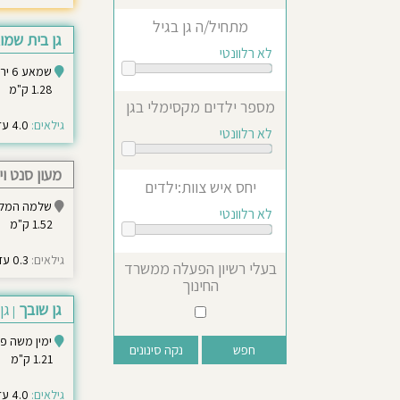
מתחיל/ה גן בגיל
גן בית שמו
לא רלוונטי
שמאע 6 ירושלים
1.28 ק"מ
מספר ילדים מקסימלי בגן
גילאים:
4.0 עד 6.0
לא רלוונטי
מעון סנט וי
יחס איש צוות:ילדים
שלמה המלך 3 ירוש
לא רלוונטי
1.52 ק"מ
גילאים:
0.3 עד 3.0
בעלי רשיון הפעלה ממשרד
החינוך
גן שובך
גן
|
ימין משה פלא יוע
נקה סינונים
1.21 ק"מ
גילאים:
4.0 עד 6.0