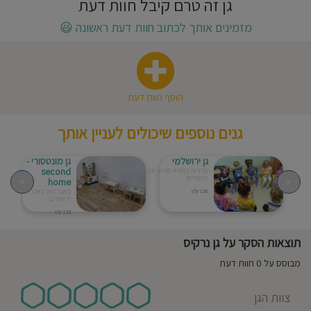
גן זה טרם קיבל חוות דעת
חוסגן
מזמינים אותך לכתוב חוות דעת ראשונה
😃
דיניות
רטיות
הוסף חוות דעת
קנון
גנים נוספים שיכולים לעניין אותך
אתר
גן ירושלמי
גן מונטסורי -
second
שדרות הנשיא השישי 18
ירושלים
>
home
<
באכר זאב באכר זאב 8
1.08 ק"מ
ירושלים
1.53 ק"מ
תוצאות הסקר על גן נרקיס
מבוסס על 0 חוות דעת
צוות הגן