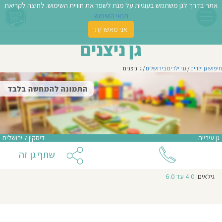
אתר בדרך לגן משתמש בעוגיות על מנת לשפר את חוויית השימוש. לחיצה לקריאת
תנאי השימוש
אני מאשר/ת
פשו
גן ניצנים
ן
חיפוש גן ילדים
/
גני ילדים בירושלים
/ גן ניצנים
לדים
צת
לינו
גן עירייה
דיסקין 7 ירושלים
תבו
שתף גן זה
וות
גילאים:
4.0 עד 6.0
עת
וסיפו