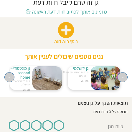
גן זה טרם קיבל חוות דעת
חוסגן
מזמינים אותך לכתוב חוות דעת ראשונה
😃
דיניות
רטיות
הוסף חוות דעת
קנון
גנים נוספים שיכולים לעניין אותך
אתר
גן ירושלמי
גן מונטסורי -
second
שדרות הנשיא השישי 18
ירושלים
>
home
<
באכר זאב באכר זאב 8
1.28 ק"מ
ירושלים
1.33 ק"מ
תוצאות הסקר על גן ניצנים
מבוסס על 0 חוות דעת
צוות הגן