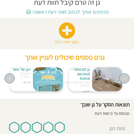
גן זה טרם קיבל חוות דעת
חוסגן
מזמינים אותך לכתוב חוות דעת ראשונה
😃
דיניות
רטיות
הוסף חוות דעת
קנון
גנים נוספים שיכולים לעניין אותך
אתר
גן מונטסורי -
הגן של אשר
second
שמשון 10
ירושלים
>
home
<
באכר זאב באכר זאב 8
1.43 ק"מ
ירושלים
972 מטר
תוצאות הסקר על גן שובך
מבוסס על 0 חוות דעת
צוות הגן