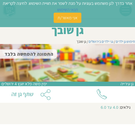
אתר בדרך לגן משתמש בעוגיות על מנת לשפר את חוויית השימוש. לחיצה לקריאת
תנאי השימוש
אני מאשר/ת
פשו
גן שובך
ן
חיפוש גן ילדים
/
גני ילדים בירושלים
/ גן שובך
לדים
צת
לינו
גן עירייה
ימין משה פלא יועץ 4 ירושלים
תבו
שתף גן זה
וות
גילאים:
4.0 עד 6.0
עת
וסיפו