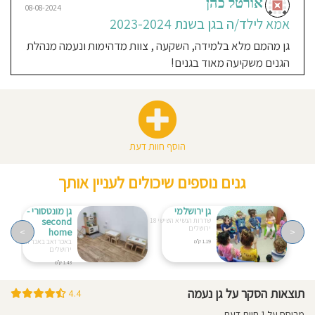
אורטל כהן
08-08-2024
אמא לילד/ה בגן בשנת 2023-2024
גן מהמם מלא בלמידה, השקעה , צוות מדהימות ונעמה מנהלת
הגנים משקיעה מאוד בגנים!
הוסף חוות דעת
גנים נוספים שיכולים לעניין אותך
גן ירושלמי
גן מונטסורי -
second
שדרות הנשיא השישי 18
ירושלים
>
home
<
באכר זאב באכר זאב 8
1.19 ק"מ
ירושלים
1.43 ק"מ
תוצאות הסקר על גן נעמה
4.4
מבוסס על 1 חוות דעת