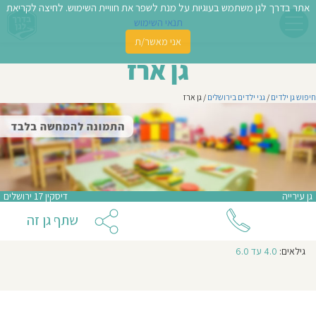
אתר בדרך לגן משתמש בעוגיות על מנת לשפר את חוויית השימוש. לחיצה לקריאת
תנאי השימוש
אני מאשר/ת
פשו
גן ארז
ן
חיפוש גן ילדים
/
גני ילדים בירושלים
/ גן ארז
לדים
צת
לינו
גן עירייה
דיסקין 17 ירושלים
תבו
שתף גן זה
וות
גילאים:
4.0 עד 6.0
עת
וסיפו