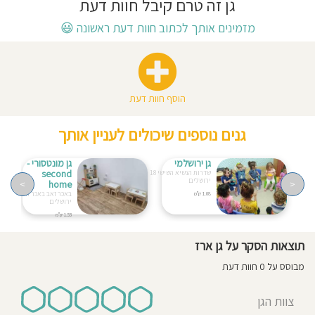
גן זה טרם קיבל חוות דעת
חוסגן
מזמינים אותך לכתוב חוות דעת ראשונה
😃
דיניות
רטיות
הוסף חוות דעת
קנון
גנים נוספים שיכולים לעניין אותך
אתר
גן ירושלמי
גן מונטסורי -
second
שדרות הנשיא השישי 18
ירושלים
>
home
<
באכר זאב באכר זאב 8
1.08 ק"מ
ירושלים
1.53 ק"מ
תוצאות הסקר על גן ארז
מבוסס על 0 חוות דעת
צוות הגן