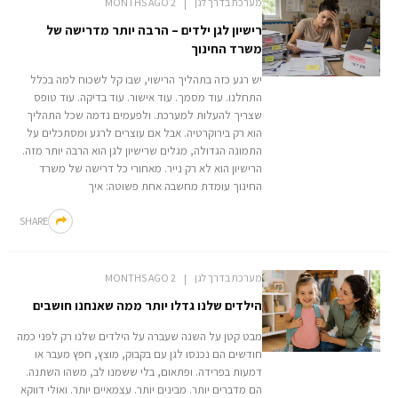
מערכת בדרך לגן
2 MONTHS AGO
רישיון לגן ילדים – הרבה יותר מדרישה של
משרד החינוך
יש רגע כזה בתהליך הרישוי, שבו קל לשכוח למה בכלל
התחלנו. עוד מסמך. עוד אישור. עוד בדיקה. עוד טופס
שצריך להעלות למערכת. ולפעמים נדמה שכל התהליך
הוא רק בירוקרטיה. אבל אם עוצרים לרגע ומסתכלים על
התמונה הגדולה, מגלים שרישיון לגן הוא הרבה יותר מזה.
הרישיון הוא לא רק נייר. מאחורי כל דרישה של משרד
החינוך עומדת מחשבה אחת פשוטה: איך
SHARE
מערכת בדרך לגן
2 MONTHS AGO
הילדים שלנו גדלו יותר ממה שאנחנו חושבים
מבט קטן על השנה שעברה על הילדים שלנו רק לפני כמה
חודשים הם נכנסו לגן עם בקבוק, מוצץ, חפץ מעבר או
דמעות בפרידה. ופתאום, בלי ששמנו לב, משהו השתנה.
הם מדברים יותר. מבינים יותר. עצמאיים יותר. ואולי דווקא