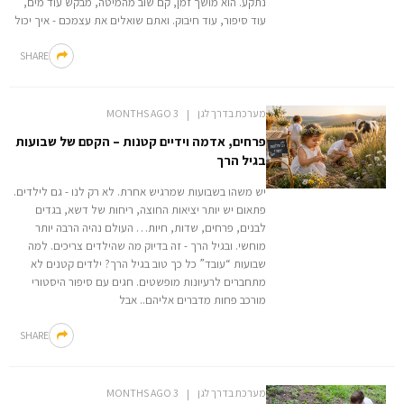
נתקע. הוא מושך זמן, קם שוב מהמיטה, מבקש עוד מים,
עוד סיפור, עוד חיבוק. ואתם שואלים את עצמכם - איך יכול
SHARE
מערכת בדרך לגן
3 MONTHS AGO
פרחים, אדמה וידיים קטנות – הקסם של שבועות
בגיל הרך
יש משהו בשבועות שמרגיש אחרת. לא רק לנו - גם לילדים.
פתאום יש יותר יציאות החוצה, ריחות של דשא, בגדים
לבנים, פרחים, שדות, חיות… העולם נהיה הרבה יותר
מוחשי. ובגיל הרך - זה בדיוק מה שהילדים צריכים. למה
שבועות “עובד” כל כך טוב בגיל הרך? ילדים קטנים לא
מתחברים לרעיונות מופשטים. חגים עם סיפור היסטורי
מורכב פחות מדברים אליהם.. אבל
SHARE
מערכת בדרך לגן
3 MONTHS AGO