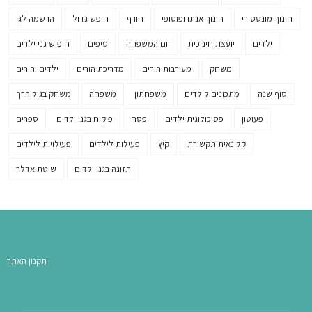
חינוך מונטסורי
חינוך אנתרופוסופי
חורף
חופש גדול
הרשמה לגן
ילדים
יועצת חינוכית
יום המשפחה
טיפים
חיפוש גני ילדים
משחק
מעורבות הורים
מדריכת הורים
ילדים והורים
סוף שנה
מתכונים לילדים
משפחתון
משפחה
משחק בגיל הרך
פעוטון
פסיכולוגית ילדים
פסח
פיקוח בגני ילדים
ספרים
קלינאית תקשורת
קיץ
פעילות לילדים
פעילויות לילדים
תזונה בגני ילדים
שיטת אדלר
תקנון האתר