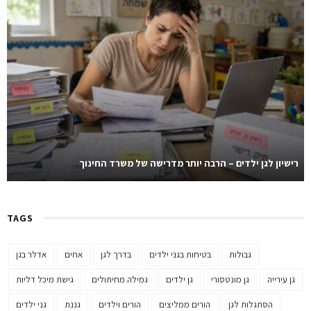
רישיון לגן ילדים – הרבה יותר מדרישה של משרד החינוך
TAGS
גבולות
בטיחות בגני ילדים
בדרך לגן
אחים
אדלר בגן
גן עירייה
גן מונטסורי
גן ילדים
גמילה מחיתולים
גישת מיכל דליות
הסתגלות לגן
הורים ממליצים
הורים וילדים
גננת
גני ילדים