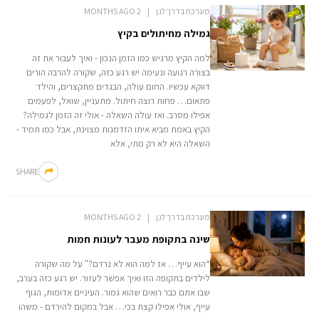
מערכת בדרך לגן
2 MONTHS AGO
גמילה מחיתולים בקיץ
למה הקיץ מרגיש כמו הזמן הנכון - ואיך לעבור את זה
בצורה רגועה ונעימה יש רגע כזה, שקורה להרבה הורים
דווקא עכשיו. החום עולה, הבגדים מתקצרים, והילד
פתאום… פחות רוצה חיתול. מתעניין, שואל, לפעמים
אפילו מסרב. ואז עולה השאלה - אולי זה הזמן לגמילה?
הקיץ באמת מביא איתו הזדמנות מצוינת, אבל כמו תמיד -
השאלה היא לא רק מתי, אלא
SHARE
מערכת בדרך לגן
2 MONTHS AGO
שינה בתקופת מעבר לעונות חמות
“הוא עייף… אז למה הוא לא נרדם?" על מה שקורה
לילדים בתקופה הזו ואיך אפשר לעזור. יש רגע כזה בערב,
שבו אתם כבר רואים שהוא גמור. העיניים אדומות, הגוף
עייף, אולי אפילו קצת בכי… אבל במקום להירדם - משהו