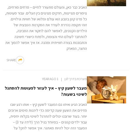
האביב כבר כאן, והעולם מתעורר לחיים – פרחים פורחים,
ציפורים מצייצות, חרקים מציצים בין העלים. עבור פעוטות,
כל פרט קטן בטבע הוא עולם ומלואו של חוויות וגילויים.
זוהי תקופה נהדרת לעודד את הסקרנות הטבעית של
הילדים הקטנים, לאפשר להם לחקור את הסביבה,
להתחבר לעולם החי והצומח, ולפתח כישורי חשיבה
והתבוננות בצורה חווייתית ומהנה. אז איך אפשר להפוך את
החצר, הפארק
SHARE
מערכת בדרך לגן
1 YEAR AGO
מעבר לשעון קיץ – איך לעזור לפעוטות להסתגל
לשינוי בשעות?
האביב הגיע ואיתו גם המעבר לשעון קיץ – אותו רגע שבו
מזיזים את השעון שעה קדימה כדי ליהנות מימים ארוכים
יותר. בעוד שרובנו יכולים להתרגל לשינוי בקלות יחסית,
עבור ילדים קטנים – במיוחד בגיל הרך (לידה עד 3) –
המעבר הזה יכול להיות מאתגר. איך אפשר להקל על