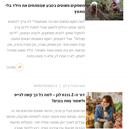
משחקים פשוטים בטבע שמפתחים את הילד בלי
מאמץ
למה דווקא הפשוט הוא הכי משמעותי? לא צריך להמציא
כלום. אנחנו רגילים לחשוב שכדי לפתח ילדים צריך
להפעיל אותם. להביא משחקים, להציע רעיונות, “לייצר
פעילות”. אבל לפעמים, דווקא כשאנחנו יוצאים החוצה -
קורה משהו אחר. אין משחק מוגדר, אין מטרה ברורה, ואין
הוראות. ויש בזה משהו מאוד משחרר. הילד פשוט מתחיל
לשחק. לא כי אמרו לו, אלא כי משהו בתוכו
SHARE
מערכת בדרך לגן
6 MONTHS AGO
דור ה-Z נכנס לגן – למה כל כך קשה לגייס
ולשמור צוות בגנים?
אם אתם בעלי גן פרטי, כנראה שאתם מרגישים את זה
היטב: מציאת צוות איכותי הפכה למשימה מורכבת, ושימור
עובדים לאורך זמן מאתגר אפילו יותר. מטפלות וסייעות
צעירות מגיעות עם אנרגיה טובה, רצון ללמוד ואהבה