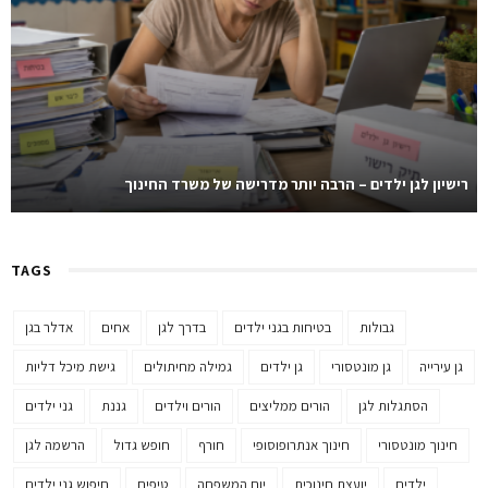
רישיון לגן ילדים – הרבה יותר מדרישה של משרד החינוך
TAGS
גבולות
בטיחות בגני ילדים
בדרך לגן
אחים
אדלר בגן
גן עירייה
גן מונטסורי
גן ילדים
גמילה מחיתולים
גישת מיכל דליות
הסתגלות לגן
הורים ממליצים
הורים וילדים
גננת
גני ילדים
חינוך מונטסורי
חינוך אנתרופוסופי
חורף
חופש גדול
הרשמה לגן
ילדים
יועצת חינוכית
יום המשפחה
טיפים
חיפוש גני ילדים