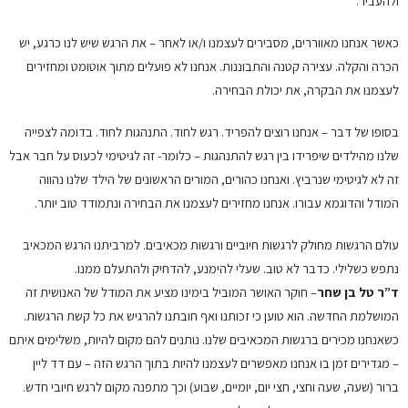
ולהעביר.
כאשר אנחנו מאווררים, מסבירים לעצמנו ו/או לאחר – את הרגש שיש לנו כרגע, יש
הכרה והקלה. עצירה קטנה והתבוננות. אנחנו לא פועלים מתוך אוטומט ומחזירים
לעצמנו את הבקרה, את יכולת הבחירה.
בסופו של דבר – אנחנו רוצים להפריד. רגש לחוד. התנהגות לחוד. בדומה לצפייה
שלנו מהילדים שיפרידו בין רגש להתנהגות – כלומר- זה לגיטימי לכעוס על חבר אבל
זה לא לגיטימי שנרביץ. ואנחנו כהורים, המורים הראשונים של הילד שלנו נהווה
המודל והדוגמא עבורו. אנחנו מחזירים לעצמנו את הבחירה ונתמודד טוב יותר.
עולם הרגשות מחולק לרגשות חיוביים ורגשות מכאיבים. למרביתנו הרגש המכאיב
נתפש כשלילי. כדבר לא טוב. שעלי להימנע, להדחיק ולהתעלם ממנו.
ד”ר טל בן שחר
– חוקר האושר המוביל בימינו מציע את המודל של האנושית זה
המושלמת החדשה. הוא טוען כי זכותנו ואף חובתנו להרגיש את כל קשת הרגשות.
כשאנחנו מכירים ברגשות המכאיבים שלנו. נותנים להם מקום להיות, משלימים איתם
– מגדירים זמן בו אנחנו מאפשרים לעצמנו להיות בתוך הרגש הזה – עם דד ליין
ברור (שעה, שעה וחצי, חצי יום, יומיים, שבוע) וכך מתפנה מקום לרגש חיובי חדש.