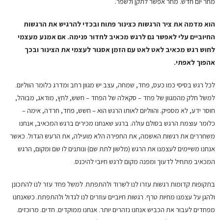
מחר יום חדש. מחר אפשר לתקן ולשפר.
הוא מדמה את ציר הרגשות כצינור פתוח ובכדי להרגיש את הרגשות
החיוביים עלי לאפשר גם לרגש מכאיב לחדור פנימה. אם אמנע מעצמי
לחוש רגש מכאיב לאט לאט עם הזמן אסגור לעצמי את הצינור ובכך
אהפוך לאפתי.
לכל רגש בסיסי כמו כעס, פחד, שמחה, עצב יש מגוון רחב ומדרג כלומר הווליום.
למשל חלק מהמגוון של פחד – סקאלה של הפחד – חשש, לחץ, מודאג, מבוהל,
חוסר ידע, לא מספיק. והווליום לאותו הרגש הוא – חשש, פחד, חרדה, אימה –
כלומר עוצמת הרגש בסולם עולה. ברגע שאנחנו מכירים ברגש המכאיב, אנחנו
משחררים את רגשות האשמה, את החפירה הלא מועילה, את הרעש הגדול. כאשר
אנחנו משיימים לעצמנו את הרגש (מלשון לתת שם) ונותנים לו שם ומקום, הרגש
המכאיב מתחיל לדעוך ומפנה מקום לרגש חיובי להיכנס.
בתקופות קדומות רגשות עזרו לנו לשרוד ולהתפתח. למשל פחד עזר לנו להתכונן
ולהגן על עצמנו מחיות טרף. רגשות חיוביים עוזרים לנו לגדול ולהתפתח. כשאנחנו
מפחדים לעבור את הכביש אנחנו נזהרים יותר. אנחנו ממוקדים. חדים. מרוכזים.