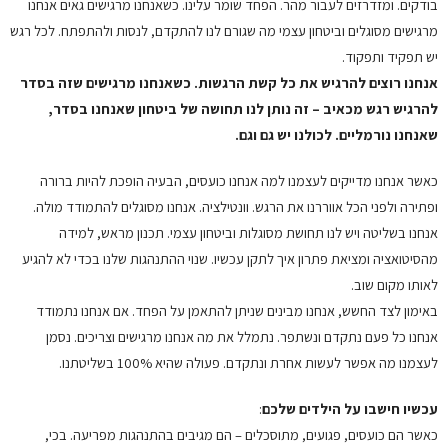
בודקים. ומזדרזים לעבור מהר. הפחד שומר עלינו. כשאנחנו מרגישים גאים אנחנו
מרגישים מסוגלים וביטחון עצמי מה שגורם לנו להתקדם, לנסות ולהתפתח. לכל רגש
יש תפקיד ותפקוד.
אנחנו רוצים להרגיש את כל קשת הרגשות. כשאנחנו מרגישים שזה בסדר
להרגיש רגש מכאיב – זה נותן לנו תחושה של ביטחון שאנחנו בסדר,
שאנחנו נורמליים. לכולנו יש גם וגם.
כאשר אנחנו מדייקים לעצמנו למה אנחנו כועסים, הבעיה הופכת להיות ברורה
ופתירה ולפני הכל אווררנו את הרגש. וונטילציה. אנחנו מסוגלים להתמודד מולה.
אנחנו בשליטה ויש לנו תחושת מסוגלות וביטחון עצמי. תכנון מראש, למידה
מהסיטואציה ומציאת פתרון איך לתקן עכשיו. שנוי ההתנהגות שלנו בכדי לא להגיע
לאותו מקום שוב.
באימון לצד החשש, אנחנו מבינים שניתן להתאמן על הפחד. אם אנחנו נתמודד
אנחנו כל פעם נתקדם ונשתפר. נתמלל את מה אנחנו מרגישים וצריכים. נסמן
לעצמנו מה אפשר לעשות אחרת ונתקדם. פעולה שהיא 100% בשליטתנו.
עכשיו חישבו על הילדים שלכם
:
כאשר הם כועסים, פגועים, מתוסכלים – הם מגיבים בהתנהגות מפריעה. בכי,