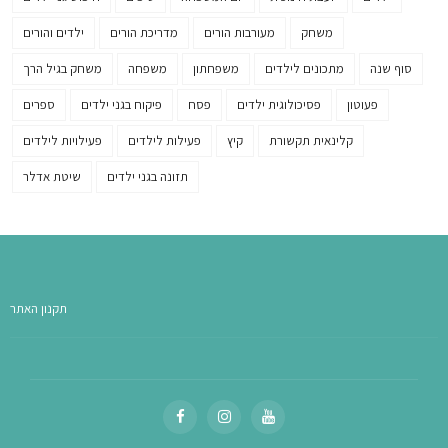
משחק
מעורבות הורים
מדריכת הורים
ילדים והורים
סוף שנה
מתכונים לילדים
משפחתון
משפחה
משחק בגיל הרך
פעוטון
פסיכולוגית ילדים
פסח
פיקוח בגני ילדים
ספרים
קלינאית תקשורת
קיץ
פעילות לילדים
פעילויות לילדים
תזונה בגני ילדים
שיטת אדלר
תקנון האתר