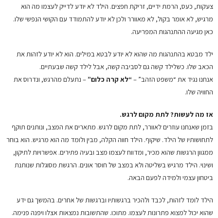
צעקות, כעס, הרמת ידיים, זריקת חפצים. הילד לא יודע לדייק לעצמו מה הוא
מרגיש, לא אומר בקול, לא מאוורר ולכן לא יודע להתמודד עם הקושי הנפשי שלו.
כאן מגיעה ההתנהגות המפריעה.
ילד מבטא בהתנהגות מה שהוא לא יודע לבטא במילים. הוא לא יודע לזהות את
הכאב שלו. כשלילד קשה גם לסביבה קשה, אבל לילד קשה שבעתיים.
אנחנו נגיד את “משפט הזהב” –
“לא קרה כלום”
– נתעלם מהרגש, ונדרוס את
החוויה שלו.
אז מה לעשות? לתת מקום לרגש.
בזמן שאנחנו עוזרים לאוורר, לתת מקום לרגש. מתארים את המצב, ונותנים תוקף
לתחושותיו של הילד. שיקוף. הילד חווה הקלה, מבין ולומד מה הוא מרגיש. הוא בוחר
ממגוון הרגשות שהוא מכיר, ומדווח לעצמו מצב ובעיה פתירים. אפשרויות לתיקון,
ושינוי. הילד מרגיש בשליטה ולא במצב של חוסר אונים. הרגשת מסוגלות שנותנת
ביטחון עצמי ולמידה לפעם הבאה.
הילד לומד לזהות, לכבד ולהכיר ברגשותיו וברגשות של אחרים. בהמשך גם ידע
שהוא יכול למצוא פתרונות לעצמו. מתוכו. שהתשובות נמצאות אצלו ויפנה פנימה.