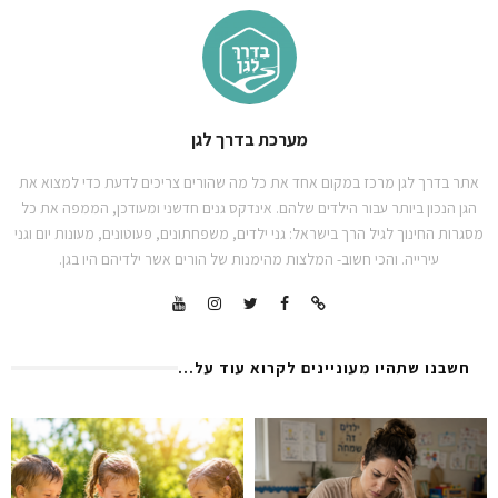
מערכת בדרך לגן
אתר בדרך לגן מרכז במקום אחד את כל מה שהורים צריכים לדעת כדי למצוא את
הגן הנכון ביותר עבור הילדים שלהם. אינדקס גנים חדשני ומעודכן, הממפה את כל
מסגרות החינוך לגיל הרך בישראל: גני ילדים, משפחתונים, פעוטונים, מעונות יום וגני
עירייה. והכי חשוב- המלצות מהימנות של הורים אשר ילדיהם היו בגן.
חשבנו שתהיו מעוניינים לקרוא עוד על...