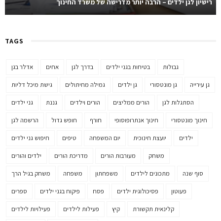
רישיון לגן ילדים – הרבה יותר מדרישה של משרד החינוך
TAGS
גבולות
בטיחות בגני ילדים
בדרך לגן
אחים
אדלר בגן
גן עירייה
גן מונטסורי
גן ילדים
גמילה מחיתולים
גישת מיכל דליות
הסתגלות לגן
הורים ממליצים
הורים וילדים
גננת
גני ילדים
חינוך מונטסורי
חינוך אנתרופוסופי
חורף
חופש גדול
הרשמה לגן
ילדים
יועצת חינוכית
יום המשפחה
טיפים
חיפוש גני ילדים
משחק
מעורבות הורים
מדריכת הורים
ילדים והורים
סוף שנה
מתכונים לילדים
משפחתון
משפחה
משחק בגיל הרך
פעוטון
פסיכולוגית ילדים
פסח
פיקוח בגני ילדים
ספרים
קלינאית תקשורת
קיץ
פעילות לילדים
פעילויות לילדים