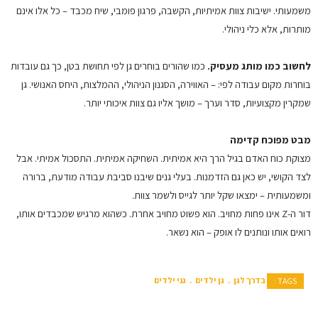
משמעותי. ישיבות צוות אמיתיות, הקשבה, פרגון פומבי, שיח מכבד – כל אלו אינם
מותרות, אלא כלי ניהולי.
לחשוב כמו מותג מעסיק.
כמו שהורים בוחרים גן לפי תחושת בטן, כך גם עובדות
בוחרות מקום עבודה לפי: – האווירה, הסגנון הניהולי, ההמלצות, היחס האנושי. גן
שמקרין מקצועיות, סדר וערך – מושך אליו גם צוות איכותי יותר.
מבט מפוכח קדימה
מצוקת כוח האדם בגיל הרך היא אמיתית. השחיקה אמיתית. התסכול אמיתי. אבל
לצד הקושי, יש כאן גם הזדמנות. בעלי גנים שיבנו סביבת עבודה מודעת, ברורה
ומשמעותית – ימצאו שקל יותר לגייס ולשמר צוות.
דור ה-Z אינו פחות מחויב. הוא פשוט מחויב אחרת. כשהוא מרגיש שמכבדים אותו,
רואים אותו ונותנים לו אופק – הוא נשאר.
בדרך לגן
גן ילדים
גני ילדים
TAGS :