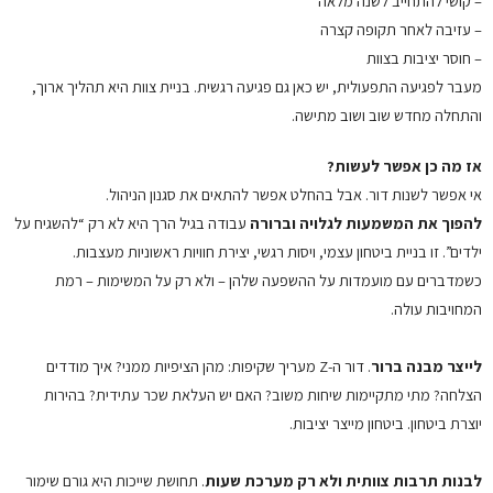
– קושי להתחייב לשנה מלאה
– עזיבה לאחר תקופה קצרה
– חוסר יציבות בצוות
מעבר לפגיעה התפעולית, יש כאן גם פגיעה רגשית. בניית צוות היא תהליך ארוך,
והתחלה מחדש שוב ושוב מתישה.
אז מה כן אפשר לעשות?
אי אפשר לשנות דור. אבל בהחלט אפשר להתאים את סגנון הניהול.
להפוך את המשמעות לגלויה וברורה
עבודה בגיל הרך היא לא רק “להשגיח על
ילדים”. זו בניית ביטחון עצמי, ויסות רגשי, יצירת חוויות ראשוניות מעצבות.
כשמדברים עם מועמדות על ההשפעה שלהן – ולא רק על המשימות – רמת
המחויבות עולה.
לייצר מבנה ברור
. דור ה-Z מעריך שקיפות: מהן הציפיות ממני? איך מודדים
הצלחה? מתי מתקיימות שיחות משוב? האם יש העלאת שכר עתידית? בהירות
יוצרת ביטחון. ביטחון מייצר יציבות.
לבנות תרבות צוותית ולא רק מערכת שעות
. תחושת שייכות היא גורם שימור