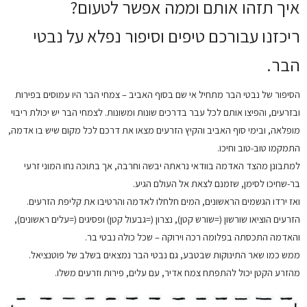
איך תזהו אותם וממה אפשר לטעום?
ריכזנו עבורכם טיפים וסיפור נפלא על נבטי
הבר.
הסיפור של נבטי הבר מתחיל אי שם בסוף האביב – צמחי הבר היו עמוסים בפירות
ובזרעים, והפיצו אותם לכל עבר בדרכים שונות ומשונות. לצמחי הבר יש יכולת ריבוי
מופלאה, ובימי סוף האביב והקיץ הזרעים מצאו את דרכם לכל מקום שיש בו אדמה,
התמקמו טוב-טוב וחיכו.
למתבונן מהצד האדמה בוודאי נראתה יבשה וחרבה, אך בתוכה נחו המוני זרעי
בר-שחיכו לסימן, שזמנם לצאת אל העולם הגיע.
ואז ירדו הגשמים הראשונים, המים חלחלו לאדמה והרטיבו את קליפת הזרעים.
הזרעים הוציאו שורשון (=שורש קטן), נצרון (=גבעול קטן) ופסיגים (=עלים ראשונים),
והאדמה התכסתה בפלומה רכה וירוקה – שכל כולה נבטי בר.
ממש כמו שאר התינוקות שבטבע, גם נבטי הבר נמצאים בשלב של פוטנציאל.
מהזרע הקטן יכול להתפתח צמח אדיר, עם עלים, פירות וזרעים משלו.