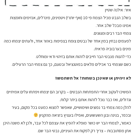
איור: אילנה שטיין
בשלב הנבט מכיל הצמח פי 10 (ואף יותר!) ויטמינים, מינרלים, אנזימים וחומצות
אמינו מבכל שלב אחר.
צמחי הבר רבים ומגוונים.
לפעמים נבחין במין אחד של נבטים צומח בצפיפות באזור אחד, ולעתים יצמחו כמה
מינים בערבוביה פראית.
כדי להנות מנבטי הבר חייבים לזהות אותם בזיהוי ודאי ומוחלט.
כשם שצמחי בר אכילים מלאים בפוטנציאל ובטעם, כך גם צמחי הבר הרעילים.
לא זיהיתן או שאינכן בטוחות? אל תשתמשו!
המשיכו לעקוב אחרי התפתחות הנבטים – בקרוב הם יצמחו ויפתחו עלים אמיתיים
וגדולים, ואז כבר נוכל לזהות אותם ביתר קלות.
להלן כמה צמחי בר נפוצים ושימושיים, שאפשר למצוא כמעט בכל מקום, בעיר
ובכפר, בגינה ובגן השעשועים, ואפילו בעציץ ביציאה מהקניון
כאמור, לצמחי הבר יש כושר מופלא להפיץ את עצמם לכל עבר, ולכן לא משנה היכן
אתן מסתובבות – צריך רק לפקוח את העיניים, נבטי הבר שם.