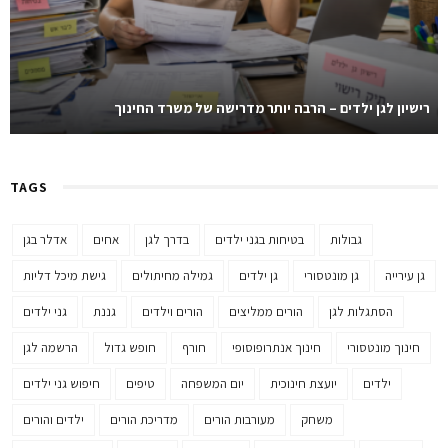
רישיון לגן ילדים – הרבה יותר מדרישה של משרד החינוך
TAGS
גבולות
בטיחות בגני ילדים
בדרך לגן
אחים
אדלר בגן
גן עירייה
גן מונטסורי
גן ילדים
גמילה מחיתולים
גישת מיכל דליות
הסתגלות לגן
הורים ממליצים
הורים וילדים
גננת
גני ילדים
חינוך מונטסורי
חינוך אנתרופוסופי
חורף
חופש גדול
הרשמה לגן
ילדים
יועצת חינוכית
יום המשפחה
טיפים
חיפוש גני ילדים
משחק
מעורבות הורים
מדריכת הורים
ילדים והורים