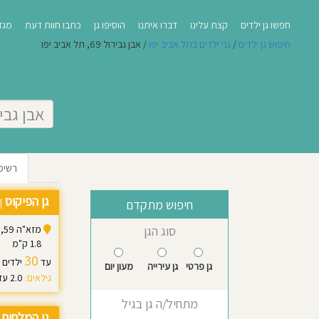
חפשו גן ילדים
קצת עלינו
דברו איתנו
הוסיפו גן
כתבו חוות דעת
מגזי
חיפוש גן ילדים
/
גני ילדים בתל אביב יפו
/ אבן גבירול 69, תל אביב יפו
רשימ
גן הפיקוס
|
חיפוש מתקדם
מזא"ה 59, תל אביב יפו
סוג הגן
1.8 ק"מ
30
עד
ילדים
גן פרטי
גן עירייה
מעון יום
גילאים:
2.0 עד 3.5
מתחיל/ה גן בגיל
גן המלחים