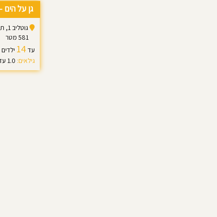
גן על הים -
גוטליב 1, תל אביב יפו
581 מטר
14
עד
ילדים
גילאים:
1.0 עד 1.3