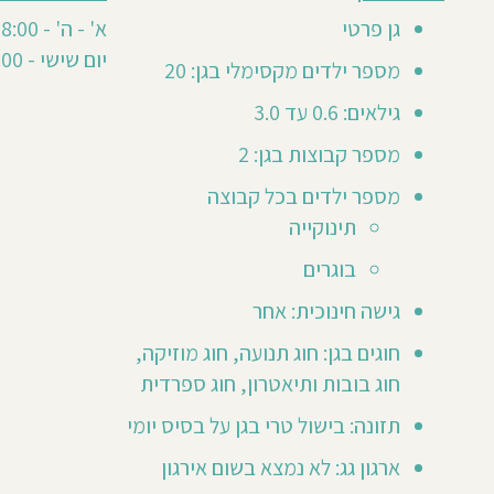
גן
0
זה
גן פרטי
א' - ה' - 8:00 - 16:30
חוות
טרם
יום שישי - 8:00 - 12:00
דעת
מספר ילדים מקסימלי בגן: 20
קיבל
חוות
גילאים: 0.6 עד 3.0
דעת
מספר קבוצות בגן: 2
מזמינים
מספר ילדים בכל קבוצה
אותך
לכתוב
תינוקייה
חוות
ר
דעת
בוגרים
ראשונה
😃
גישה חינוכית: אחר
חוגים בגן: חוג תנועה, חוג מוזיקה,
חוג בובות ותיאטרון, חוג ספרדית
תזונה: בישול טרי בגן על בסיס יומי
ארגון גג: לא נמצא בשום אירגון