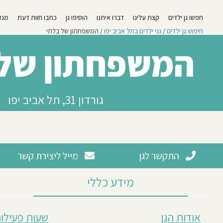
חפשו גן ילדים
קצת עלינו
דברו איתנו
הוסיפו גן
כתבו חוות דעת
מגזי
חיפוש גן ילדים
/
גני ילדים בתל אביב יפו
/ המשפחתון של בלתי
המשפחתון של 
גורדון 31, תל אביב יפו
התקשר לגן
מייל ליצירת קשר
מידע כללי
מבוסס
אודות הגן
שעות פעילות
על