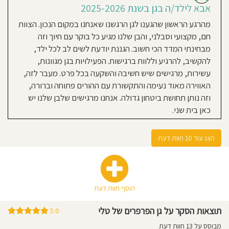
לעתיד."
אבא לילד/ה בגן בשנת 2025-2026
2025
אמא לילד/ה בגן בשנת 2024-
https://ganparparim.co.il/
מהרגע הראשון שהגענו לגן הרגשנו שאנחנו במקום הנכון. הצוות
2025
תכירו
את
מבנה
חם, מקצועי וסבלני, והבן שלנו מגיע כל בוקר עם חיוך וזה
הגן
גן מושלם ואין צוות כזה. הכל הכל הכל
שלנו,
מבחינתי המדד הכי חשוב. הגננת יודעת לשים לב לכל ילד,
המציע
מהלב. מרגישים את האכפתיות ואת
סביבה
נעימה
להקשיב, להרגיע וללוות ברגישות. הפעילויות בגן מגוונות,
לילדים.
הרצון לטפח ולהשקיע כ-ל הזמן. אנחנו
🤗
עשירות, מרגישים שיש חשיבה והשקעה בכל פרט. מעבר לזה,
בקרוב
מאוהבים בצוות, הגננות נותנות את
המבנה
האווירה מאוד נעימה והתקשורת עם ההורים פתוחה וברורה,
יעבור
הנשמה וזה ניכר ♥️
חידוש
ושדרוג
וזה נותן תחושת ביטחון גדולה. אנחנו מרגישים שלבן שלנו יש
!
✨️
כאן בית שני.
מתרגשים
מאוד
לקראת
גל זנטי
השינוי
09-08-2025
ומזמינים
אבא לילד/ה בגן בשנת 2024-
אתכם
הצג עוד 10 חוות דעת
להציץ
ולהתרשם
2025
מהגן
שלנו.❣️
משפחה בלב תל אביב, טלי, אלי, קורין,
הצוות המהמם והמדהים שנבחר
הוסף חוות דעת
בקפידה על ידי מנהלת הגן- טלי. הרגשנו
שעוטפים את אלי שלנו בהמון אהבה,
תוצאות הסקר על גן הפרפרים של טלי
5.0
אכפתיות, דאגה. השקעה ענקיות
מבוסס על 13 חוות דעת