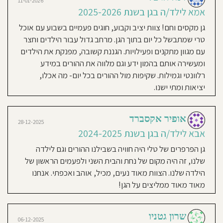
11-01-2026
שעות
פעילות
כל הצפיות מהרגע הראשון, עוד
חוסגן
אמא לילד/ה בגן בשנת 2025-2026
בשישי:
7:45-
מההתכתבות עם טלי זה הרגיש משהו
12.00
גן מקסים וחם! צוות יציב וקבוע, חוגים פעמיים בשבוע עם אוכל
לסירוגין
מיוחד, אז לפני כל המילים הטובות על
דיניות
טרי שמתבשל כל יום בתוך הגן. מרחב גדול עבור הילדים וחצר
אני
הגן באמת צריך לדעת שעומדת בראשו
מאמין:
עם מגוון מתקנים ופעילויות. הגננת קשובה, מפנקת את הילדים
רטיות
אישה שכל כך אוהבת וטובה במה שהיא
"אני
ומעשירה אותם בהמון ידע וגם מלווה את ההורים במידע
מאמינה
עושה, הגן והצלחתו כל כך חשובים לה
מאוד
רלוונטי וגמילות. שקיפות מול ההורים בכל יום- מה אכלו,
קנון
ביכולות
שזה עושה את כל ההבדל החלל מרווח
ובמסוגלות
יציאות ומתי ישנו.
של
מואר ומחייך חצר גדולה, הצוות הוא
ילדים,
אתר
ולכן
אני
קבוע ומדהים סבלני ואוהב שבכל יום
פועלת,
נוהגת
הבת שלי רצה אל הבנות לחיבוק כל
ומדברת
אופיר אקסברד
איתם
28-12-2025
בגובה
ההתנהלות מסודרת, הודעות בכל ערב
אבא לילד/ה בגן בשנת 2024-2025
העיניים.
מטרתי
על הפעילויות, מה למדו ואיזה שירים
היא
להוביל
גן הפרפרים של טלי היה חוויה בשבילנו ההורים וגם לילדה
שרו, תמונות סרטונים ואין סיכוי שנבוא
אותם
לעצמאות,
שלנו, זה היה מקום של נחת והבית השני ולפעמים הראשון של
כך
לאסוף ולא נשמע בקצרה איך היה לה
שבעתיד
יצאו
הילדה שלנו. הצוות מאוד נעים, מכיל, אוהב ואכפתי. אנחנו
היום אני יודעת שהבת שלי נהנת
מכאן
עם
מאוד מאוד ממליצים על הגן!
ביטחון
ובמקום מדהים וזה עושה לי שקט בלב
עצמי,
וכל
אחד
יוכל
לגבש
שרון גטניו
את
ליאור
06-12-2025
אישיותו
06-12-