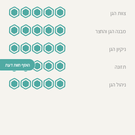
בפעילויות. מאוד פתוחים ומעדכנים
בכל מה שמתרחש במהלך היום בגן.
צוות הגן
שמחים שבחרנו נכון.
מבנה הגן והחצר
קים בוסי
09-08-2025
אמא לילד/ה בגן בשנת תשפ״ה
ניקיון הגן
גן מדהים, ממליצה בחום! הגננות
והסייעות קבועות, מסורות מאוד, נשות
הוסף חוות דעת
חינוך אמיתיות שמבינות היטב את צרכי
תזונה
הגיל ומשקיעות מאוד בכל פעילות. יש
סדר יום קבוע, תוכנית פדגוגית סדורה,
ניהול הגן
הגן תמיד נקי ומסודר. בבוקר אפשר
להיכנס לגן ולשבת עם הילד עד
לפרידה, זה מאוד משמעותי. יש שקיפות
מלאה מצד הצוות, וגם נציגי הורים
יכולים לצפות במצלמות אחת לכמה
שבועות, דבר הכרחי בימינו ומקנה
ביטחון להורים.