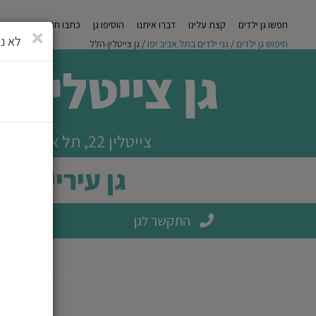
חפשו גן ילדים
קצת עלינו
דברו איתנו
הוסיפו גן
כתבו חוות דעת
מגזי
סגירה
לא ני
חיפוש גן ילדים
/
גני ילדים בתל אביב יפו
/ גן צייטלין-הלל
גן צייטלין-
צייטלין 22, תל אביב יפו
גן עירייה
התקשר לגן