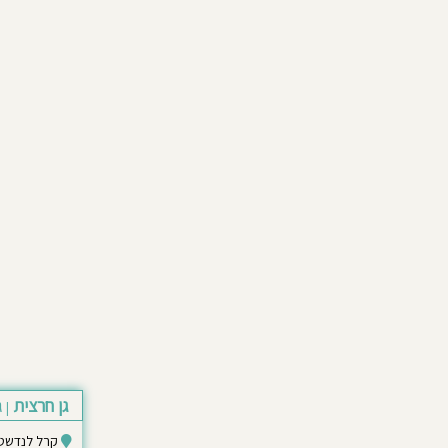
גן חרצית
ג
|
קרל לנדשטיינר 2 רא