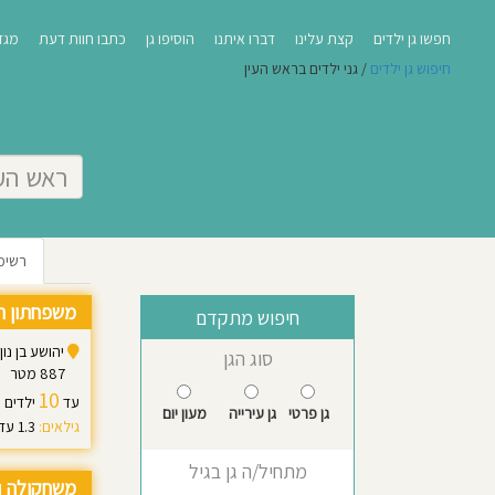
חפשו גן ילדים
קצת עלינו
דברו איתנו
הוסיפו גן
כתבו חוות דעת
מגזי
חיפוש גן ילדים
/ גני ילדים בראש העין
רשימ
משפחתון ה
חיפוש מתקדם
יהושע בן נון 54, ראש העי
סוג הגן
887 מטר
10
עד
ילדים
גן פרטי
גן עירייה
מעון יום
גילאים:
1.3 עד 3.0
מתחיל/ה גן בגיל
משחקולה
|