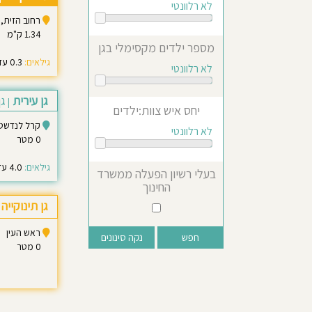
לא רלוונטי
רחוב הזית, 
1.34 ק"מ
מספר ילדים מקסימלי בגן
גילאים:
0.3 עד 3.0
לא רלוונטי
גן עירית
גן
|
יחס איש צוות:ילדים
קרל לנדשטיינר 2 רא
לא רלוונטי
0 מטר
גילאים:
4.0 עד 5.0
בעלי רשיון הפעלה ממשרד
החינוך
גן תינוקייה
ראש העין
נקה סינונים
0 מטר