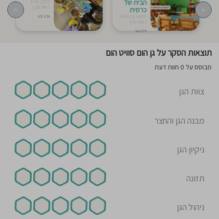
הבית של
רחוב הזית
ראש העין
<
כרמית
>
יהושע בן נון 54
1.54 ק"מ
ראש העין
975 מטר
תוצאות הסקר על גן הום סוויט הום
מבוסס על 0 חוות דעת
צוות הגן
מבנה הגן והחצר
ניקיון הגן
תזונה
ניהול הגן