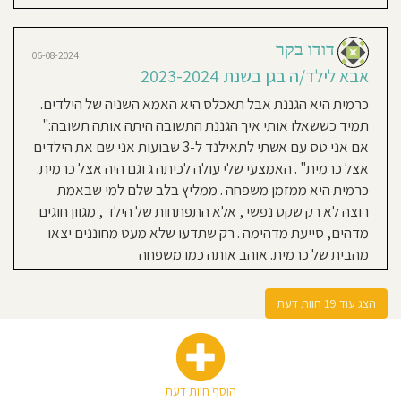
שהילד שמח ללכת לגן . הדאגה שלה ,
האכפתיות, הסובלנות דניאל היה חוזר
דודו בקר
06-08-2024
ממנה וכל פעם לומד משהו חדש. זה
אבא לילד/ה בגן בשנת 2023-2024
באמת הפך להיות בית! הבית של כרמית
כרמית היא הגננת אבל תאכלס היא האמא השניה של הילדים.
תמיד כששאלו אותי איך הגננת התשובה היתה אותה תשובה:"
אם אני טס עם אשתי לתאילנד ל-3 שבועות אני שם את הילדים
18-01-2023
אצל כרמית" . האמצעי שלי עולה לכיתה ג וגם היה אצל כרמית.
Kineret Zadik
כרמית היא ממזמן משפחה . ממליץ בלב שלם למי שבאמת
Schwimmer
רוצה לא רק שקט נפשי , אלא התפתחות של הילד , מגוון חוגים
אמא לילד/ה בגן בשנת 2022-
מדהים, סייעת מדהימה . רק שתדעו שלא מעט מחוננים יצאו
2023
מהבית של כרמית. אוהב אותה כמו משפחה
הבית של כרמית זה מקום מיוחד
ומדהים שהפך מהר מאוד לבית שני
הצג עוד 19 חוות דעת
לאיתן שלנו. כרמית גננת מדהימה
ויוצאת דופן! עוטפת באהבה, מחבקת
ומלמדת את הילדים באהבה גדולה.
תמיד מדברת איתם בגובה העיניים,
הוסף חוות דעת
משקיעה בהם ומתייחסת אליהם כמו בני