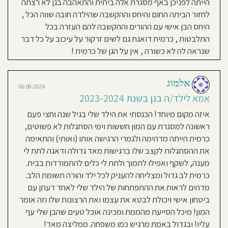
הייתה לפניכן באף מסגרת אלה ביתית והתאהבה בגן לא רצתה
נועה מליחי
חוסגן
06-08-2024
לחזור הביתה החום והיחס וההקשבה שהילדה חובה שווה הכל ,
אמא לילד/ה בגן בשנת 2023-
היחס הבן אישי עם ההורים וההקשבה להם העזרה בכל
2024
דיניות
התלבטות , כרמית דואגת גם לשים זרקור על עיכוב על כל דבר
שנה שלישית שלנו אצל כרמית לפני
שנראה לה לא כשורה , אין על הגן של כרמית !
רטיות
הייתה הבת שלי שנתיים. אין גן כזה ואין
גננת כמו כרמית! מזמן כבר משפחה ולא
קנון
אלמוג
רק גן! ממש הבית השני לילדים! שקט
06-08-2024
אתר
אמא לילד/ה בגן בשנת 2023-2024
נפשי יודעת שהילד שלי בידיים טובות
ממליצה בחום!❤️❤️
איזה מקום מיוחד! הכנסתי את הילד שלי בגיל שנה וחצי פעם
ראשונה למסגרת עם המון חששות וימי הסתגלות לא פשוטים,
כרמית הייתה מדהימה ולגמרי הרגישה אותו (ואותי) והתאימה
31-01-2023
את ההסתגלות לקצב שלו ברגישות מאד גדולה ודאגה לתת לי
Nuriya Shiri Machluf
מענה, לשקף ואפילו לתמוך ולתת לי כלים להתמודדות בבית.
אמא לילד/ה בגן בשנת 2020-
כרמית לב גדול ומצליחה להעניק לכל ילד והורה תשומת הלב.
2022
מדהים לראות את ההתפתחות של הילד שלי לאחד דעתן עם
ביטחון אישי ויכולת לבטא את עצמו ואת הרצונות שלו וזה אומר
ממה להתחיל ?! זכינו זכינו בכרמית
המון! מיכל הסייעת מהממת ומכינה אוכל טעים שהבן שלי עף
המהממת עם הלב הכי רחב שיש . שלא
עליו! ובגדול באמת מרגיש כמו משפחה. ממליצה מאד!
נדבר על האוכל הטעים אין אושר כזה