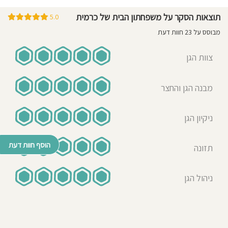
בית. מקנה להם בטחון ומחזקת איפה
תוצאות הסקר על משפחתון הבית של כרמית
5.0
שצריך, תמיד ברגישות ובחכמה. תמיד
מבוסס על 23 חוות דעת
קשובה וזמינה לכל דבר, מעדכנת בכל
דבר. נותנת תשומת לב ויחס אישי לכל
צוות הגן
ילד ולכל הורה (: הבית תמיד נקי, האוכל
ביתי תמיד טרי וטעים! התכנים עשירים
ומושקעים ומותאמים לכל קבוצת גיל.
מבנה הגן והחצר
מדהים לראות את ההתפחות של
הילדים שם. מיכל האלופה עוטפת את
ניקיון הגן
הילדים באהבה ובפינוקים ומטפלת
בהם במסירות רבה וביחד הן צוות של
הוסף חוות דעת
אלופות!!
תזונה
Shiraz Levi
ניהול הגן
18-01-2023
אמא לילד/ה בגן בשנת 2021-
2023
מאילי שלי הגיעה לבית של כרמית בגיל