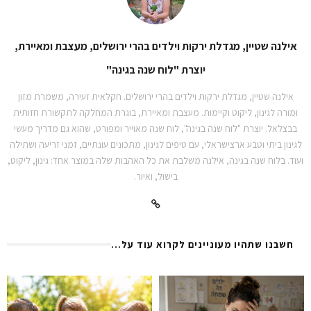
אילנה שטיין, מגדלת ירקות וילדים בהרי ירושלים, מעצבת ומאיירת,
יוצרת "לוח שנה בגינה"
אילנה שטיין, מגדלת ירקות וילדים בהרי ירושלים. חקלאית זעירה, משמרת מזון
ומורה לגינון, ליקוט וקיימות. מעצבת ומאיירת, בוגרת המחלקה לתקשורת חזותית
בבצלאל. יוצרת "לוח שנה בגינה", לוח שנה מאוייר ומפורט, שהוא גם מדריך מעשי
לגינון ביתי וטבע ארצישראלי, עם טיפים לגינון, מתכונים עונתיים, זמני זריעה ושתילה
ועוד. בלוח שנה בגינה, אילנה משלבת את כל האהבות שלה במוצר אחד: גינון, ליקוט,
בישול, ואיור.
חשבנו שתהיו מעוניינים לקרוא עוד על...