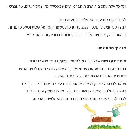
ועל כל אלה נוספים היתרונות הבריאותיים שבאכילת מזון נטול רעלים, טרי ובריא.
לגדל ירקות מזרעים ומשתילים זה תענוג גדול.
גינה קטנה (ואפילו מספר עציצים) יתרמו למשפחה זמן של איכות וכייף, מיומנויות
חדשות וידע, יצירתיות ואוכל בריא. היתרונות ברורים, והתזמון מדוייק.
אז איך מתחילים?
אוספים עציצים –
כל כלי יכול לשמש כעציץ, בתנאי שיש לו חורים
בתחתית. החורים ישמשו כפתחי ניקוז, יאפשרו לעודפי המים לצאת החוצה.
וימנעו מהשתילים הרכים “טביעה” במי ההשקיה.
אפשר לרכוש עציצים, לעשות שימוש חוזר בעציצים ישנים , או להכין את
העציצים שלנו בעצמנו! אוספים כלים (רצוי שיהיו בעומק של 30 ס”מ
לפחות), דואגים לפתוח פתחי ניקוז בתחתית וממלאים באדמה.