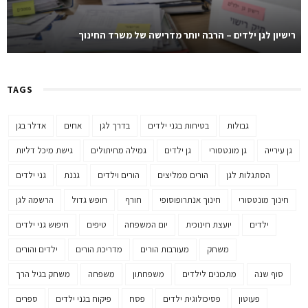
רישיון לגן ילדים – הרבה יותר מדרישה של משרד החינוך
TAGS
גבולות
בטיחות בגני ילדים
בדרך לגן
אחים
אדלר בגן
גן עירייה
גן מונטסורי
גן ילדים
גמילה מחיתולים
גישת מיכל דליות
הסתגלות לגן
הורים ממליצים
הורים וילדים
גננת
גני ילדים
חינוך מונטסורי
חינוך אנתרופוסופי
חורף
חופש גדול
הרשמה לגן
ילדים
יועצת חינוכית
יום המשפחה
טיפים
חיפוש גני ילדים
משחק
מעורבות הורים
מדריכת הורים
ילדים והורים
סוף שנה
מתכונים לילדים
משפחתון
משפחה
משחק בגיל הרך
פעוטון
פסיכולוגית ילדים
פסח
פיקוח בגני ילדים
ספרים