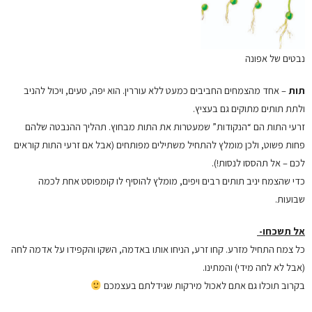
נבטים של אפונה
תות
– אחד מהצמחים החביבים כמעט ללא עוררין. הוא יפה, טעים, ויכול להניב
ולתת תותים מתוקים גם בעציץ.
זרעי התות הם “הנקודות” שמעטרות את התות מבחוץ. תהליך ההנבטה שלהם
פחות פשוט, ולכן מומלץ להתחיל משתילים מפותחים (אבל אם זרעי התות קוראים
לכם – אל תהססו לנסות!).
כדי שהצמח יניב תותים רבים ויפים, מומלץ להוסיף לו קומפוסט אחת לכמה
שבועות.
אל תשכחו-
כל צמח התחיל מזרע. קחו זרע, הניחו אותו באדמה, השקו והקפידו על אדמה לחה
(אבל לא לחה מידי) והמתינו.
בקרוב תוכלו גם אתם לאכול מירקות שגידלתם בעצמכם