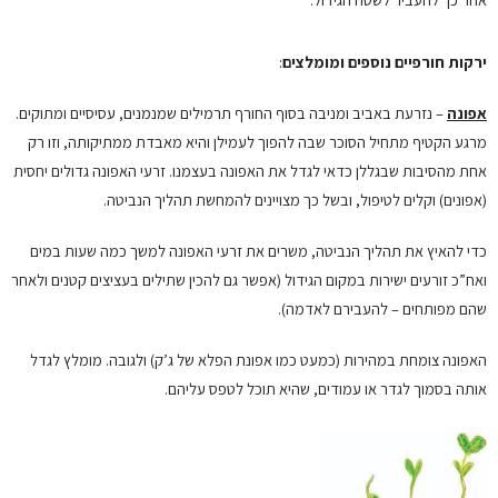
ירקות חורפיים נוספים ומומלצים
:
אפונה
– נזרעת באביב ומניבה בסוף החורף תרמילים שמנמנים, עסיסיים ומתוקים.
מרגע הקטיף מתחיל הסוכר שבה להפוך לעמילן והיא מאבדת ממתיקותה, וזו רק
אחת מהסיבות שבגללן כדאי לגדל את האפונה בעצמנו. זרעי האפונה גדולים יחסית
(אפונים) וקלים לטיפול, ובשל כך מצויינים להמחשת תהליך הנביטה.
כדי להאיץ את תהליך הנביטה, משרים את זרעי האפונה למשך כמה שעות במים
ואח”כ זורעים ישירות במקום הגידול (אפשר גם להכין שתילים בעציצים קטנים ולאחר
שהם מפותחים – להעבירם לאדמה).
האפונה צומחת במהירות (כמעט כמו אפונת הפלא של ג’ק) ולגובה. מומלץ לגדל
אותה בסמוך לגדר או עמודים, שהיא תוכל לטפס עליהם.