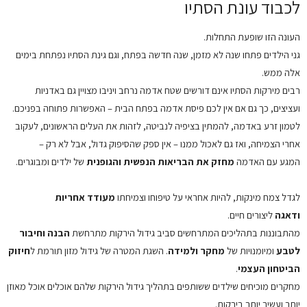
לכבוד עונת הסתיו
העונה הזו שופעת התחלות.
גני הילדים פתחו שנה לא מזמן, שנה חדשה בפתח, וגם גינת הסתיו נפתחת בימים
אלה ממש.
רבים מירקות הסתיו אינם דורשים שטח אדמה נרחב ויניבו מצויין גם באדניות
ועציצים, כך גם אם אין לכם פיסת אדמה בפתח הבית – האפשרות פתוחה בפניכם.
לטמון זרע באדמה, להמתין בציפיה לנביטה, לזהות את העלים הראשונים, לעקוב
אחרי הצמיחה, ואז גם לאכול ממנו – אין ספק שהסיפוק גדול, אבל לא רק –
המגע עם האדמה
מחזק את הבריאות הנפשית והגופנית
של ילדים ומבוגרים.
לגדל צמח מינקות, להיות אחראי על טיפוחו וצמיחתו
מעודד אחריות
ודאגה
ליצורים חיים.
מהתבוננות בתהליכים המתרחשים סביב גידול הירקות מתרחשת
הבנה וחיבור
לטבע
ומיומנויות של
מחקר ולמידה
. השגת המטרה של גידול מזון תורמת ל
חיזוק
הביטחון העצמי
.
מחקרים מוכיחים שילדים ששותפים בתהליך גידול הירקות שלהם אוכלים אוכל מאוזן
יותר ועשיר יותר בירקות.