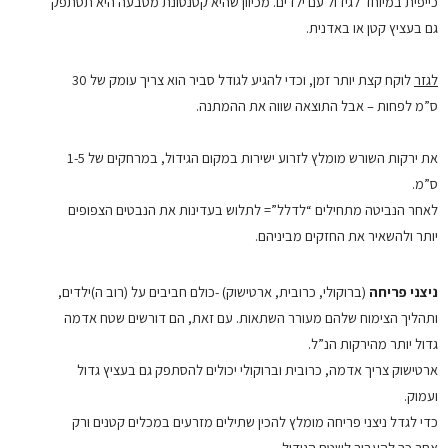
כייפית במיוחד לגידול עם ילדים. מכיוון שהיא קטנטונת מטבעה היא תסתפק
גם בעציץ קטן או באדנית.
לגזר
לוקח קצת יותר זמן, וכדי להגיע לגודל סביר הוא צריך עומק של 30
ס”מ לפחות – אבל התוצאה שווה את ההמתנה.
את ירקות השורש מומלץ לזרוע ישירות במקום הגידול, במרחקים של 1-5
ס”מ.
לאחר הנביטה מתחילים “לדלל”= לתלוש בעדינות את הנבטים הצפופים
יותר ולהשאיר את החזקים מביניהם.
ניצני פריחה
(ברוקולי, כרובית, ארטישוק) -כולם חביבים על (רוב ה)ילדים,
ותהליך הצימוח שלהם מעורר השתאות. עם זאת, הם דורשים שטח אדמה
גדול יותר מהירקות הנ”ל.
ארטישוק צריך אדמה, כרובית וברוקולי יכולים להסתפק גם בעציץ גדול
ועמוק.
כדי לגדל ניצני פריחה מומלץ להכין שתילים מזרעים במכלים קטנים ורק
אחר כך להעביר לשטח הגידול.