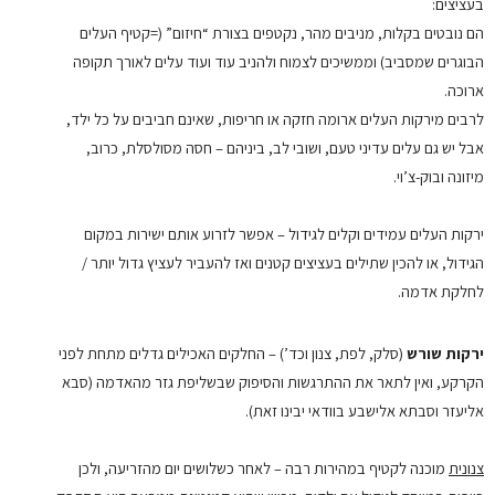
בעציצים:
הם נובטים בקלות, מניבים מהר, נקטפים בצורת “חיזום” (=קטיף העלים
הבוגרים שמסביב) וממשיכים לצמוח ולהניב עוד ועוד עלים לאורך תקופה
ארוכה.
לרבים מירקות העלים ארומה חזקה או חריפות, שאינם חביבים על כל ילד,
אבל יש גם עלים עדיני טעם, ושובי לב, ביניהם – חסה מסולסלת, כרוב,
מיזונה ובוק-צ’וי.
ירקות העלים עמידים וקלים לגידול – אפשר לזרוע אותם ישירות במקום
הגידול, או להכין שתילים בעציצים קטנים ואז להעביר לעציץ גדול יותר /
לחלקת אדמה.
ירקות שורש
(סלק, לפת, צנון וכד’) – החלקים האכילים גדלים מתחת לפני
הקרקע, ואין לתאר את ההתרגשות והסיפוק שבשליפת גזר מהאדמה (סבא
אליעזר וסבתא אלישבע בוודאי יבינו זאת).
צנונית
מוכנה לקטיף במהירות רבה – לאחר כשלושים יום מהזריעה, ולכן