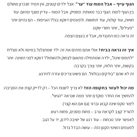
הגוף עייף – אבל המוח עוד “ער”
. אצל ילדים קטנים, אין תמיד סנכרון מושלם
בין הגוף למוח. הגוף כבר מאותת: מספיק. אבל המוח – עדיין מוצף מהיום. עוד
חוויות, עוד קולות, עוד תחושות. ולפעמים דווקא בגלל העייפות – הם נהיים יותר
“פעילים”, יותר חסרי שקט.
זה נראה כמו התנגדות, אבל זו בעצם הצפה.
איך זה נראה בבית?
אולי אתם מזהים את זה: ילד שמתגלגל במיטה ולא מצליח
“לתפוס שינה”, ילדה שמתחילה פתאום לצחוק ולהשתולל דווקא לפני השינה. יותר
בקשות, יותר תלות, יותר צורך בקרבה.
זה לא שהם “בודקים גבולות”. הם פשוט צריכים עזרה להירגע.
מה יכול לעזור בתקופה הזו?
לא צריך לשנות הכל – רק לדייק קצת את הסביבה:
להחשיך את החדר מוקדם יותר ממה שנראה “הגיוני”.
ליצור טקס שינה קבוע וברור (גם אם הוא קצר).
להוריד קצב לקראת ערב – פחות מסכים, פחות רעש.
לאפשר יותר נוכחות – עוד רגע של ישיבה לידם, יד על הגב.
לפעמים השינוי הקטן הזה – עושה הבדל גדול.