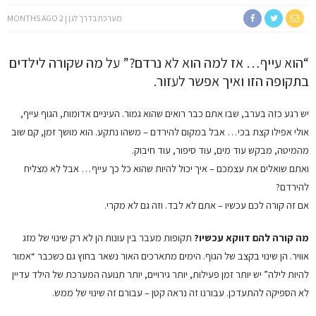
מערכת בדרך לגן
2 MONTHS AGO
“הוא עייף… אז למה הוא לא נרדם?” על מה שקורה לילדים
בתקופה הזו ואיך אפשר לעזור.
יש רגע כזה בערב, שבו אתם כבר רואים שהוא גמור. העיניים אדומות, הגוף עייף,
אולי אפילו קצת בכי… אבל במקום להירדם – משהו נתקע. הוא מושך זמן, קם שוב
מהמיטה, מבקש עוד מים, עוד סיפור, עוד חיבוק.
ואתם שואלים את עצמכם – איך יכול להיות שהוא כל כך עייף… אבל לא מצליח
להירדם?
אם זה קורה לכם עכשיו – אתם לא לבד. וזה גם לא מקרי.
מה קורה להם דווקא עכשיו?
תקופות מעבר בין עונות הן לא רק שינוי של מזג
אוויר. הן שינוי בקצב של הגוף. הימים מתארכים האור נשאר בחוץ גם כשכבר “אמור
להיות לילה” יש יותר זמן פעילות, יותר גירויים, יותר תנועה המערכת של הילד עדיין
לא הספיקה להתעדכן. עבורנו זה נראה קטן – עבורם זה שינוי של ממש.