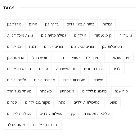
TAGS
גבולות
בטיחות בגני ילדים
בדרך לגן
אחים
אדלר בגן
גן עירייה
גן מונטסורי
גן ילדים
גמילה מחיתולים
גישת מיכל דליות
הסתגלות לגן
הורים ממליצים
הורים וילדים
גננת
גני ילדים
חינוך מונטסורי
חינוך אנתרופוסופי
חורף
חופש גדול
הרשמה לגן
ילדים
יועצת חינוכית
יום המשפחה
טיפים
חיפוש גני ילדים
משחק
מעורבות הורים
מדריכת הורים
ילדים והורים
סוף שנה
מתכונים לילדים
משפחתון
משפחה
משחק בגיל הרך
פעוטון
פסיכולוגית ילדים
פסח
פיקוח בגני ילדים
ספרים
קלינאית תקשורת
קיץ
פעילות לילדים
פעילויות לילדים
תזונה בגני ילדים
שיטת אדלר