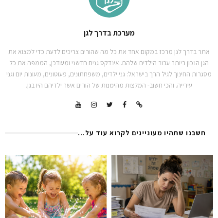
מערכת בדרך לגן
אתר בדרך לגן מרכז במקום אחד את כל מה שהורים צריכים לדעת כדי למצוא את
הגן הנכון ביותר עבור הילדים שלהם. אינדקס גנים חדשני ומעודכן, הממפה את כל
מסגרות החינוך לגיל הרך בישראל: גני ילדים, משפחתונים, פעוטונים, מעונות יום וגני
עירייה. והכי חשוב- המלצות מהימנות של הורים אשר ילדיהם היו בגן.
חשבנו שתהיו מעוניינים לקרוא עוד על...