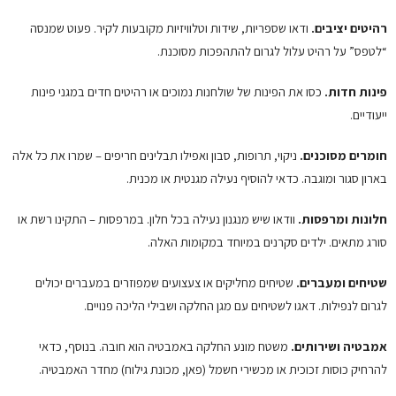
רהיטים יציבים.
ודאו שספריות, שידות וטלוויזיות מקובעות לקיר. פעוט שמנסה
“לטפס” על רהיט עלול לגרום להתהפכות מסוכנת.
פינות חדות.
כסו את הפינות של שולחנות נמוכים או רהיטים חדים במגני פינות
ייעודיים.
חומרים מסוכנים.
ניקוי, תרופות, סבון ואפילו תבלינים חריפים – שמרו את כל אלה
בארון סגור ומוגבה. כדאי להוסיף נעילה מגנטית או מכנית.
חלונות ומרפסות.
וודאו שיש מנגנון נעילה בכל חלון. במרפסות – התקינו רשת או
סורג מתאים. ילדים סקרנים במיוחד במקומות האלה.
שטיחים ומעברים.
שטיחים מחליקים או צעצועים שמפוזרים במעברים יכולים
לגרום לנפילות. דאגו לשטיחים עם מגן החלקה ושבילי הליכה פנויים.
אמבטיה ושירותים.
משטח מונע החלקה באמבטיה הוא חובה. בנוסף, כדאי
להרחיק כוסות זכוכית או מכשירי חשמל (פאן, מכונת גילוח) מחדר האמבטיה.