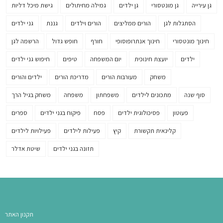
גן עירייה
גן מונטסורי
גן ילדים
גמילה מחיתולים
גישת מיכל דליות
הסתגלות לגן
הורים ממליצים
הורים וילדים
גננת
גני ילדים
חינוך מונטסורי
חינוך אנתרופוסופי
חורף
חופש גדול
הרשמה לגן
ילדים
יועצת חינוכית
יום המשפחה
טיפים
חיפוש גני ילדים
משחק
מעורבות הורים
מדריכת הורים
ילדים והורים
סוף שנה
מתכונים לילדים
משפחתון
משפחה
משחק בגיל הרך
פעוטון
פסיכולוגית ילדים
פסח
פיקוח בגני ילדים
ספרים
קלינאית תקשורת
קיץ
פעילות לילדים
פעילויות לילדים
תזונה בגני ילדים
שיטת אדלר
תקנון האתר