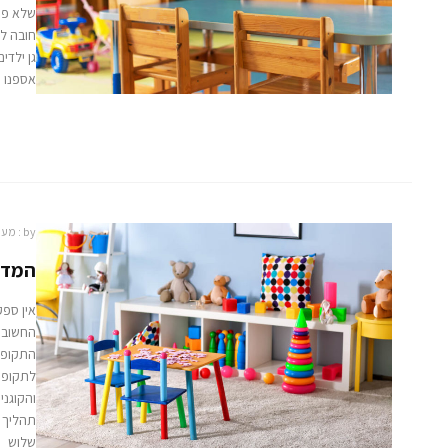
שלא פיס
חובה לש
גן ילדי
אספנו 
by :
מער
המדר
אין ספק
התקופה 
לתקופה
והקוגני
תהליך מ
שלוש