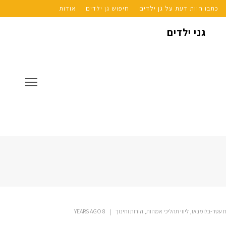
כתבו חוות דעת על גן ילדים
חיפוש גן ילדים
אודות
גני ילדים
 עטר-בלומנאו, ליווי תהליכי אמהות, הורות וחינוך
8 YEARS AGO