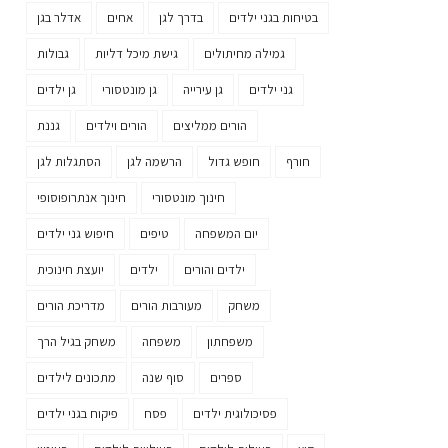
בטיחות בגני ילדים
בדרך לגן
אחים
אדלר בגן
גמילה מחיתולים
גישת מיכל דליות
גבולות
גני ילדים
גן עירייה
גן מונטסורי
גן ילדים
הורים ממליצים
הורים וילדים
גננת
חורף
חופש גדול
הרשמה לגן
הסתגלות לגן
חינוך מונטסורי
חינוך אנתרופוסופי
יום המשפחה
טיפים
חיפוש גני ילדים
ילדים והורים
ילדים
יועצת חינוכית
משחק
מעורבות הורים
מדריכת הורים
משפחתון
משפחה
משחק בגיל הרך
ספרים
סוף שנה
מתכונים לילדים
פסיכולוגית ילדים
פסח
פיקוח בגני ילדים