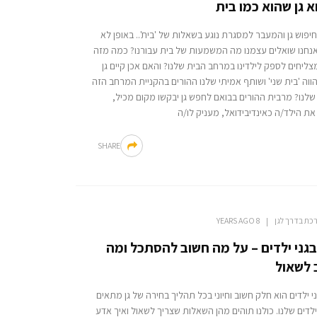
 גן שהוא כמו בית
 חיפוש גן והמעבר למסגרת נוגע בשאלות של 'בית'.. באופן לא
אנחנו שואלים עצמנו מה המשמעות של בית עבורנו? כמה מזה
צליחים לספק לילדינו במרחב הבית שלנו? והאם אכן קיים גן
ווה 'בית שני' ושותף אמיתי שלנו ההורים בהקניית המרחב הזה
שלנו? מרבית ההורים בבואם לחפש גן יבקשו מקום מכיל,
ת הילד/ה כאינדיבידואל, מעניק לו/ה
SHARE
כת בדרך לגן
8 YEARS AGO
בגני ילדים – על מה חשוב להסתכל ומה
 לשאול
ני ילדים הוא חלק חשוב וחיוני בכל תהליך בחירה של גן מתאים
לדים שלנו. כולנו תוהים מהן השאלות שצריך לשאול ואיך אדע