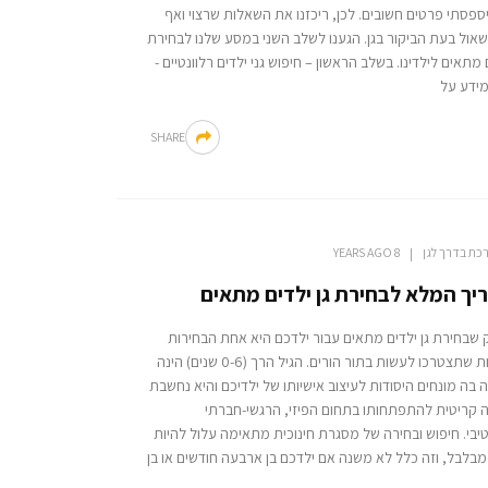
פסתי פרטים חשובים. לכן, ריכזנו את השאלות שרצוי ואף
אול בעת הביקור בגן. הגענו לשלב השני במסע שלנו לבחירת
ם מתאים לילדינו. בשלב הראשון – חיפוש גני ילדים רלוונטיים -
מידע על
SHARE
כת בדרך לגן
8 YEARS AGO
יך המלא לבחירת גן ילדים מתאים
 שבחירת גן ילדים מתאים עבור ילדכם היא אחת הבחירות
החשובות שתצטרכו לעשות בתור הורים. הגיל הרך (0-6 שנים) הינה
בה מונחים היסודות לעיצוב אישיותו של ילדיכם והיא נחשבת
 קריטית להתפתחותו בתחום הפיזי, הרגשי-חברתי
טיבי. חיפוש ובחירה של מסגרת חינוכית מתאימה עלול להיות
בלבל, וזה כלל לא משנה אם ילדכם בן ארבעה חודשים או בן