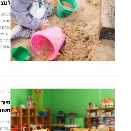
למצוא
בעיניי,
מודע, 
אנחנו מ
כזה שיה
לילדים 
שרואה א
by :
מער
סיור 
חשוב
סיור בג
עבור הי