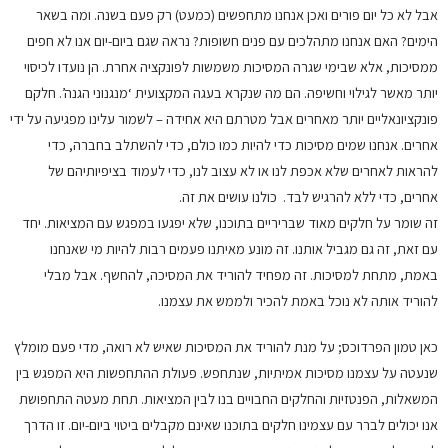
אבל לא כל יום פורים ואכן אנחנו מתחפשים (כמעט) רק פעם בשנה. ומה בשאר
הימים? האם אנחנו מתהלכים עם פנים חשופות? נראה שגם ביום-יום אנו לא חפים
ממסיכות, אלא שבימי שגרה המסיכות משמשות לפונקציה אחרת. הן נועדו לכיסוי
יותר מאשר לגילוי וחשיפה. הם מה שנקרא בעגה המקצועית ‘מנגנוני הגנה’. חלקם
פונקציונאליים יותר מאחרים אבל מטרתם היא אחידה – לשמור עלינו מפגיעה על ידי
אחרים. אנחנו שמים מסיכות כדי להיות כמו כולם, כדי להשתלב בחברה, כדי
להראות לאחרים שלא אכפת לנו או לא עצוב לנו, כדי לעמוד בציפיותיהם של
אחרים, כדי ללא להרגיש לבד. כולנו עושים את זה.
זה שומר על חלקים מאוד שבריריים בתוכנו, שלא יפגעו במפגש עם המציאות. יחד
עם זאת, זה גם מגביל אותנו. זה מונע מאיתנו פעמים רבות להיות מי שאנחנו
באמת, מתחת למסיכות. זה מפחיד להוריד את המסיכה, להחשף. אבל מבלי
להוריד אותה לא נוכל באמת להכיר ולממש את עצמנו.
כאן טמון הפרדוכס; על מנת להוריד את המסיכות שאיש לא רואה, מדי פעם מומלץ
שנעטה על עצמנו מסיכות אמיתיות, שנתחפש. פעולת ההתחפשות היא המפגש בין
המשאלות, הפנטזיות והחלקים החבויים בנו לבין המציאות. תחת מעטה התחפושת
אנו יכולים לברר עם עצמינו חלקים בתוכנו שאינם מקבלים ביטוי ביום-יום. זו הדרך