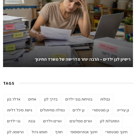
רישיון לגן ילדים – הרבה יותר מדרישה של משרד החינוך
TAGS
גבולות
בטיחות בגני ילדים
בדרך לגן
אחים
אדלר בגן
גן עירייה
גן מונטסורי
גן ילדים
גמילה מחיתולים
גישת מיכל דליות
הסתגלות לגן
הורים ממליצים
הורים וילדים
גננת
גני ילדים
חינוך מונטסורי
חינוך אנתרופוסופי
חורף
חופש גדול
הרשמה לגן