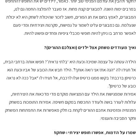
לחקור ולהבין את עולמנו הפנימי טוב יותר. כאמור, לילדים יש את החופש להתחפש
במרבים ימות השנה. למבוגרים קצת פחות. אז מעבר להמלצה החמה גם לנו,
המבוגרים, לאמץ בחום את חג הפורים, חשוב לזכור שהיכולת לשחק היא לא יכולת
שנעלמת. גם כמבוגרים עלינו לשמור על גמישות, סקרנות ויצירתיות ומדי פעם
לאפשר מרחב בו ניתן להיות חופשי מכבלי ציפיות ופחדים ופשוט להיות.
ואיך מעודדים משחק אצל ילדים (ואצלכם ההורים)?
הילדה עטתה על עצמה שמיכה וכעת היא ‘בלתי נראית’? חפשו אותה ברחבי הבית,
אל תגידו לה “הנה את! אני רואה אותך!”. הילד חבש את הכובע של אביו וכעת הוא
כרטיסן ברכבת? בקשו ממנו כרטיס ועלו לרכבת, אל תגידו לו “אבל ככה לא נראה
כובע של כרטיסן”.
אמירות שמפגישות את הילד עם המציאות מוקדם מדי מדכאות את היצירתיות,
עלולות לעורר בושה ולעודד התכסות במקום חשיפה. אמירות התומכות במשחק
הפנטזיה ומזמינות אתכם ההורים לקחת בו חלק מאפשרות את התפתחות המשחק
וחקר הסביבה והעצמי.
שמרו על הדמות
,
אפשרו חופש יצירתי
ו-
שחקו!