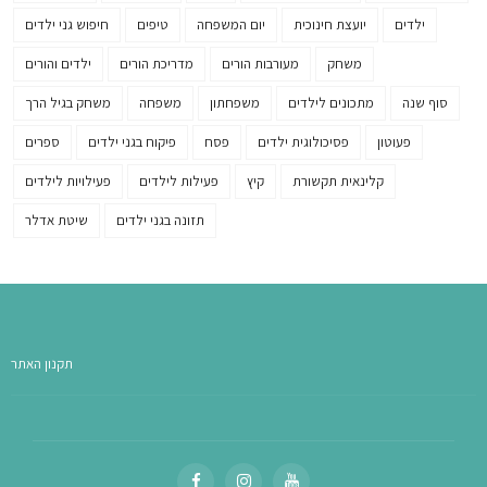
ילדים
יועצת חינוכית
יום המשפחה
טיפים
חיפוש גני ילדים
משחק
מעורבות הורים
מדריכת הורים
ילדים והורים
סוף שנה
מתכונים לילדים
משפחתון
משפחה
משחק בגיל הרך
פעוטון
פסיכולוגית ילדים
פסח
פיקוח בגני ילדים
ספרים
קלינאית תקשורת
קיץ
פעילות לילדים
פעילויות לילדים
תזונה בגני ילדים
שיטת אדלר
תקנון האתר