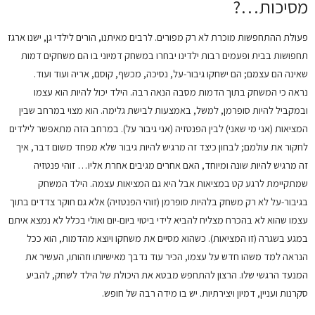
מסיכות…?
פעולת ההתחפשות מוכרת לא רק מפורים. לרבים מאיתנו, הורים לילדי גן, ישנו ארגז
תחפושות בבית ופעמים רבות ילדינו יבחרו במשחק דמיוני בו הם משחקים דמות
שאינה הם עצמם; הם ישחקו גיבור-על, נסיכה, מכשף, קוסם, אריה ועוד ועוד.
נראה כי המשחק בתוך הדמות מסבה הנאה רבה. הילד יכול להיות הוא עצמו
ובמקביל להיות סופרמן, למשל, באמצעות לבישת גלימה. הוא מצוי במרחב שבין
המציאות (אני מי שאני) לבין הפנטזיה (אני גיבור על). במרחב הזה מתאפשר לילדים
לחקור את עולמם; לבחון כיצד זה מרגיש להיות גיבור שלא מפחד משום דבר, איך
זה מרגיש להיות שונה ומיוחד, האם אחרים מגיבים אחרת אליו… זוהי פנטזיה
שמתקיימת לרגע קט במציאות אבל היא גם המציאות עצמה. הילד המשחק
בגיבור-על לא רק משחק בלהיות סופרמן (זוהי הפנטזיה) אלא גם חוקר צדדים בתוך
עצמו שהוא לא בהכרח מצליח להביא לידי ביטוי ביום-יום ואולי בכלל לא נמצא איתם
במגע בשגרה (זו המציאות). כשהוא מסיים את משחקו ויוצא מהדמות, הוא ככל
הנראה למד משהו חדש על עצמו, הכיר עוד נדבך מאישיותו וזהותו, העשיר את
המנעד הרגשי שלו. הרצון להתחפש מבטא את היכולת של הילד לשחק, להביע
סקרנות ועניין, דמיון ויצירתיות. יש בו מידה רבה של חופש.