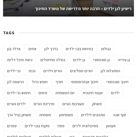
רישיון לגן ילדים – הרבה יותר מדרישה של משרד החינוך
TAGS
גבולות
בטיחות בגני ילדים
בדרך לגן
אחים
אדלר בגן
גן עירייה
גן מונטסורי
גן ילדים
גמילה מחיתולים
גישת מיכל דליות
הסתגלות לגן
הורים ממליצים
הורים וילדים
גננת
גני ילדים
חינוך מונטסורי
חינוך אנתרופוסופי
חורף
חופש גדול
הרשמה לגן
ילדים
יועצת חינוכית
יום המשפחה
טיפים
חיפוש גני ילדים
משחק
מעורבות הורים
מדריכת הורים
ילדים והורים
סוף שנה
מתכונים לילדים
משפחתון
משפחה
משחק בגיל הרך
פעוטון
פסיכולוגית ילדים
פסח
פיקוח בגני ילדים
ספרים
קלינאית תקשורת
קיץ
פעילות לילדים
פעילויות לילדים