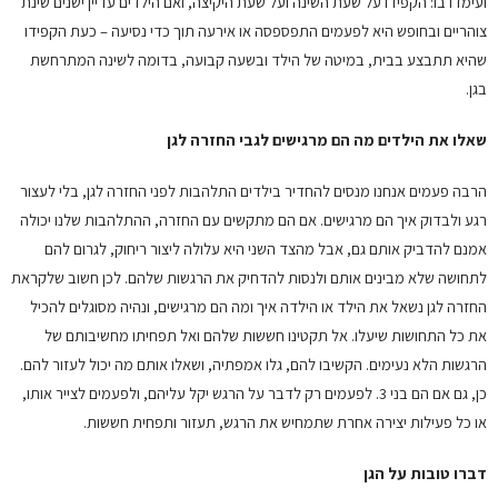
ועימדו בו: הקפידו על שעת השינה ועל שעת היקיצה, ואם הילדים עדיין ישנים שינת
צוהריים ובחופש היא לפעמים התפספסה או אירעה תוך כדי נסיעה – כעת הקפידו
שהיא תתבצע בבית, במיטה של הילד ובשעה קבועה, בדומה לשינה המתרחשת
בגן.
שאלו את הילדים מה הם מרגישים לגבי החזרה לגן
הרבה פעמים אנחנו מנסים להחדיר בילדים התלהבות לפני החזרה לגן, בלי לעצור
רגע ולבדוק איך הם מרגישים. אם הם מתקשים עם החזרה, ההתלהבות שלנו יכולה
אמנם להדביק אותם גם, אבל מהצד השני היא עלולה ליצור ריחוק, לגרום להם
לתחושה שלא מבינים אותם ולנסות להדחיק את הרגשות שלהם. לכן חשוב שלקראת
החזרה לגן נשאל את הילד או הילדה איך ומה הם מרגישים, ונהיה מסוגלים להכיל
את כל התחושות שיעלו. אל תקטינו חששות שלהם ואל תפחיתו מחשיבותם של
הרגשות הלא נעימים. הקשיבו להם, גלו אמפתיה, ושאלו אותם מה יכול לעזור להם.
כן, גם אם הם בני 3. לפעמים רק לדבר על הרגש יקל עליהם, ולפעמים לצייר אותו,
או כל פעילות יצירה אחרת שתמחיש את הרגש, תעזור ותפחית חששות.
דברו טובות על הגן